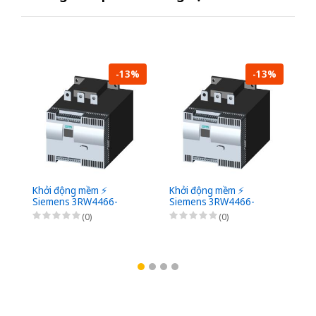
-13%
-13%
Khởi động mềm ⚡️
Khởi động mềm ⚡️
Kh
Siemens 3RW4466-
Siemens 3RW4466-
S
6BC46 ⚡️
6BC45 ⚡️
6B
(0)
(0)