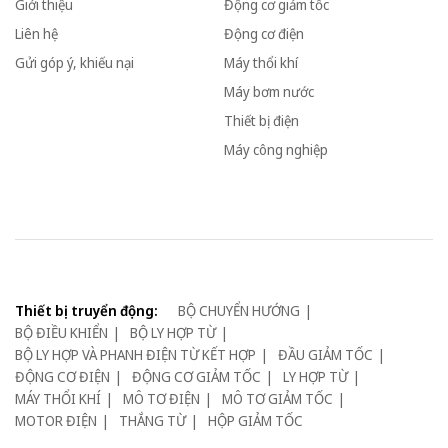
Giới thiệu
Động cơ giảm tốc
Liên hệ
Động cơ điện
Gửi góp ý, khiếu nại
Máy thổi khí
Máy bơm nước
Thiết bị điện
Máy công nghiệp
Thiết bị truyển động:
BỘ CHUYỂN HƯỚNG
BỘ ĐIỀU KHIỂN
BỘ LY HỢP TỪ
BỘ LY HỢP VÀ PHANH ĐIỆN TỪ KẾT HỢP
ĐẦU GIẢM TỐC
ĐỘNG CƠ ĐIỆN
ĐỘNG CƠ GIẢM TỐC
LY HỢP TỪ
MÁY THỔI KHÍ
MÔ TƠ ĐIỆN
MÔ TƠ GIẢM TỐC
MOTOR ĐIỆN
THẮNG TỪ
HỘP GIẢM TỐC