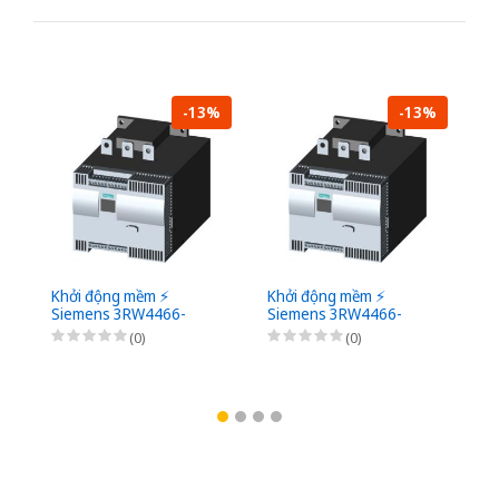
-13%
-13%
Khởi động mềm ⚡️
Khởi động mềm ⚡️
Kh
Siemens 3RW4466-
Siemens 3RW4466-
S
6BC46 ⚡️
6BC45 ⚡️
6B
(0)
(0)