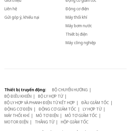
Giới thiệu
Động cơ giảm tốc
Liên hệ
Động cơ điện
Gửi góp ý, khiếu nại
Máy thổi khí
Máy bơm nước
Thiết bị điện
Máy công nghiệp
Thiết bị truyển động:
BỘ CHUYỂN HƯỚNG
BỘ ĐIỀU KHIỂN
BỘ LY HỢP TỪ
BỘ LY HỢP VÀ PHANH ĐIỆN TỪ KẾT HỢP
ĐẦU GIẢM TỐC
ĐỘNG CƠ ĐIỆN
ĐỘNG CƠ GIẢM TỐC
LY HỢP TỪ
MÁY THỔI KHÍ
MÔ TƠ ĐIỆN
MÔ TƠ GIẢM TỐC
MOTOR ĐIỆN
THẮNG TỪ
HỘP GIẢM TỐC