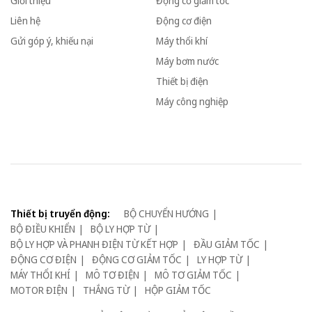
Giới thiệu
Động cơ giảm tốc
Liên hệ
Động cơ điện
Gửi góp ý, khiếu nại
Máy thổi khí
Máy bơm nước
Thiết bị điện
Máy công nghiệp
Thiết bị truyển động:
BỘ CHUYỂN HƯỚNG
BỘ ĐIỀU KHIỂN
BỘ LY HỢP TỪ
BỘ LY HỢP VÀ PHANH ĐIỆN TỪ KẾT HỢP
ĐẦU GIẢM TỐC
ĐỘNG CƠ ĐIỆN
ĐỘNG CƠ GIẢM TỐC
LY HỢP TỪ
MÁY THỔI KHÍ
MÔ TƠ ĐIỆN
MÔ TƠ GIẢM TỐC
MOTOR ĐIỆN
THẮNG TỪ
HỘP GIẢM TỐC