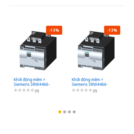
-13%
-13%
Khởi động mềm ⚡️
Khởi động mềm ⚡️
Kh
Siemens 3RW4466-
Siemens 3RW4466-
S
6BC45 ⚡️
6BC46 ⚡️
6B
(0)
(0)