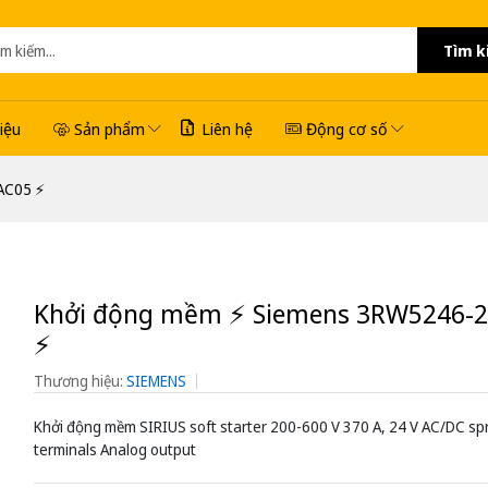
Tìm k
hiệu
Sản phẩm
Liên hệ
Động cơ số
C05 ⚡️
Khởi động mềm ⚡️ Siemens 3RW5246-
⚡️
Thương hiệu:
SIEMENS
Khởi động mềm SIRIUS soft starter 200-600 V 370 A, 24 V AC/DC sp
terminals Analog output