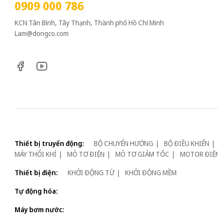
0909 000 786
KCN Tân Bình, Tây Thạnh, Thành phố Hồ Chí Minh
Lam@dongco.com
Thiết bị truyển động:
BỘ CHUYỂN HƯỚNG
BỘ ĐIỀU KHIỂN
MÁY THỔI KHÍ
MÔ TƠ ĐIỆN
MÔ TƠ GIẢM TỐC
MOTOR ĐIỆ
Thiết bị điện:
KHỞI ĐỘNG TỪ
KHỞI ĐỘNG MỀM
Tự động hóa:
Máy bơm nước: