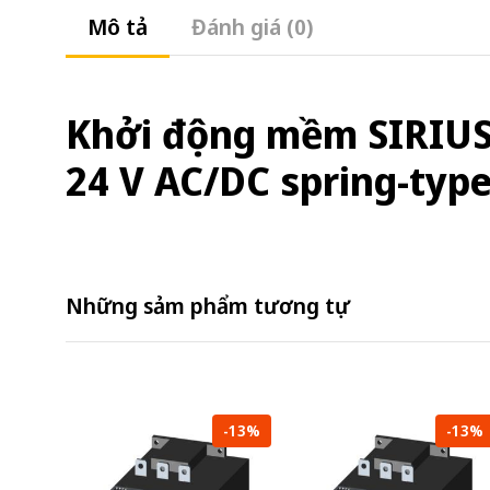
Mô tả
Đánh giá (0)
Khởi động mềm SIRIUS s
24 V AC/DC spring-type
Những sảm phẩm tương tự
-13%
-13%