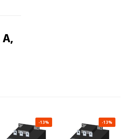
 A,
-13%
-13%