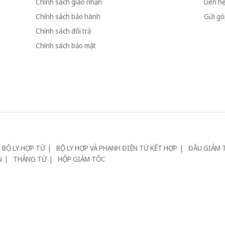
Chính sách giao nhận
Liên h
Chính sách bảo hành
Gửi góp
Chính sách đổi trả
Chính sách bảo mật
BỘ LY HỢP TỪ
BỘ LY HỢP VÀ PHANH ĐIỆN TỪ KẾT HỢP
ĐẦU GIẢM 
N
THẮNG TỪ
HỘP GIẢM TỐC