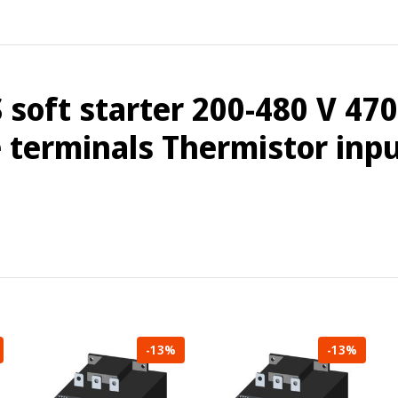
oft starter 200-480 V 470
 terminals Thermistor inp
-13%
-13%