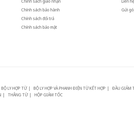
Chính sách giao nhận
Liên h
Chính sách bảo hành
Gửi góp
Chính sách đổi trả
Chính sách bảo mật
BỘ LY HỢP TỪ
BỘ LY HỢP VÀ PHANH ĐIỆN TỪ KẾT HỢP
ĐẦU GIẢM 
N
THẮNG TỪ
HỘP GIẢM TỐC