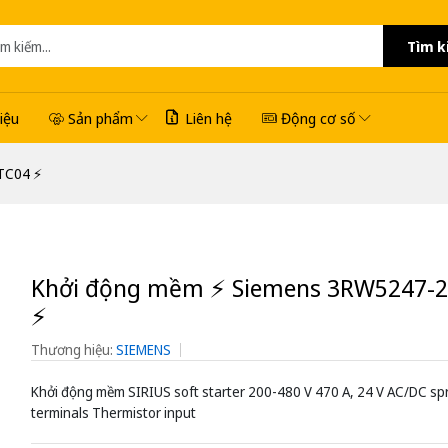
Tìm k
hiệu
Sản phẩm
Liên hệ
Động cơ số
TC04 ⚡️
Khởi động mềm ⚡️ Siemens 3RW5247-
⚡️
Thương hiệu:
SIEMENS
Khởi động mềm SIRIUS soft starter 200-480 V 470 A, 24 V AC/DC sp
terminals Thermistor input