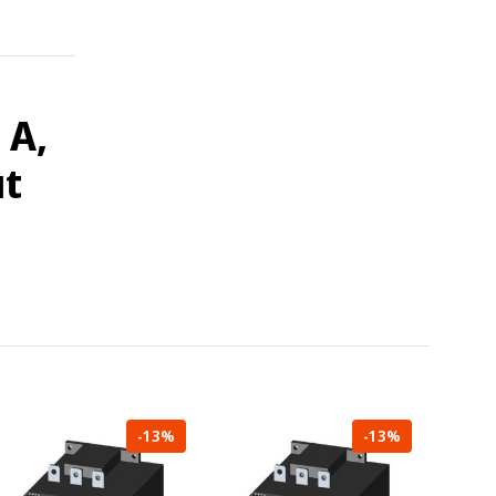
 A,
ut
-13%
-13%