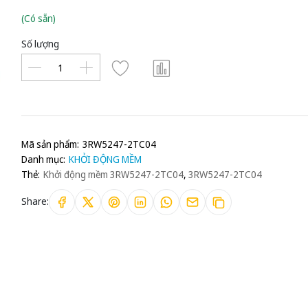
(Có sẵn)
Số lượng
Mã sản phẩm:
3RW5247-2TC04
Danh mục:
KHỞI ĐỘNG MỀM
Thẻ:
Khởi động mềm 3RW5247-2TC04
,
3RW5247-2TC04
Share: