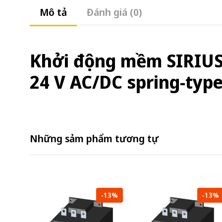
Mô tả
Đánh giá (0)
Khởi động mềm SIRIUS s
24 V AC/DC spring-type
Những sảm phẩm tương tự
-13%
-13%