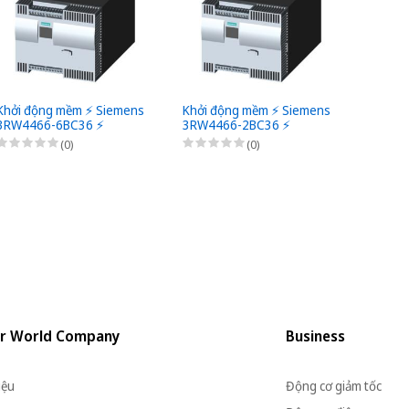
Khởi động mềm ⚡️ Siemens
Khởi động mềm ⚡️ Siemens
Khởi đ
3RW4466-6BC36 ⚡️
3RW4466-2BC36 ⚡️
3RW44
(0)
(0)
r World Company
Business
iệu
Động cơ giảm tốc