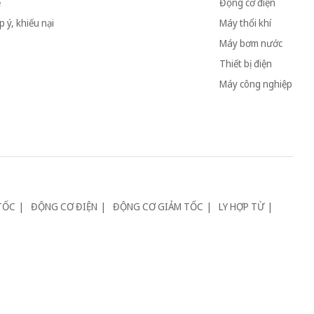
ệ
Động cơ điện
 ý, khiếu nại
Máy thổi khí
Máy bơm nước
Thiết bị điện
Máy công nghiệp
TỐC
ĐỘNG CƠ ĐIỆN
ĐỘNG CƠ GIẢM TỐC
LY HỢP TỪ