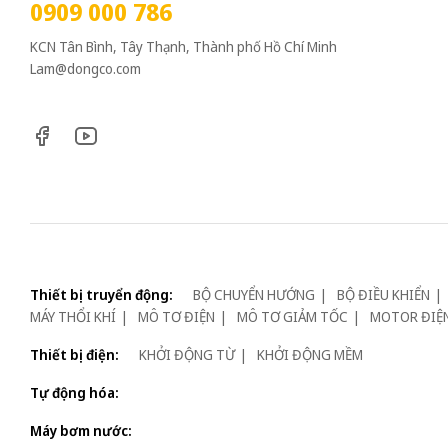
0909 000 786
KCN Tân Bình, Tây Thạnh, Thành phố Hồ Chí Minh
Lam@dongco.com
Thiết bị truyển động:
BỘ CHUYỂN HƯỚNG
BỘ ĐIỀU KHIỂN
MÁY THỔI KHÍ
MÔ TƠ ĐIỆN
MÔ TƠ GIẢM TỐC
MOTOR ĐIỆ
Thiết bị điện:
KHỞI ĐỘNG TỪ
KHỞI ĐỘNG MỀM
Tự động hóa:
Máy bơm nước: