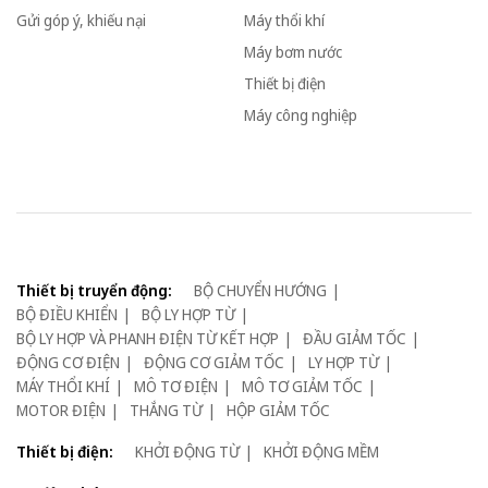
Gửi góp ý, khiếu nại
Máy thổi khí
Máy bơm nước
Thiết bị điện
Máy công nghiệp
Thiết bị truyển động:
BỘ CHUYỂN HƯỚNG
BỘ ĐIỀU KHIỂN
BỘ LY HỢP TỪ
BỘ LY HỢP VÀ PHANH ĐIỆN TỪ KẾT HỢP
ĐẦU GIẢM TỐC
ĐỘNG CƠ ĐIỆN
ĐỘNG CƠ GIẢM TỐC
LY HỢP TỪ
MÁY THỔI KHÍ
MÔ TƠ ĐIỆN
MÔ TƠ GIẢM TỐC
MOTOR ĐIỆN
THẮNG TỪ
HỘP GIẢM TỐC
Thiết bị điện:
KHỞI ĐỘNG TỪ
KHỞI ĐỘNG MỀM