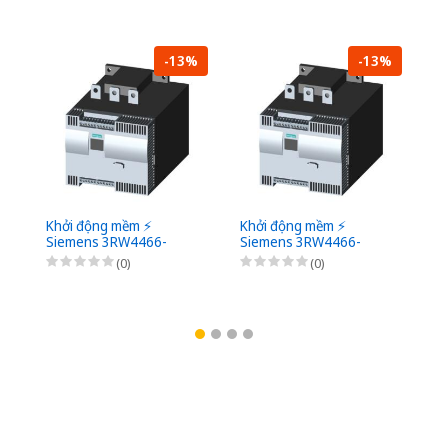
-13%
-13%
Khởi động mềm ⚡️
Khởi động mềm ⚡️
Kh
Siemens 3RW4466-
Siemens 3RW4466-
S
6BC45 ⚡️
6BC46 ⚡️
6B
(0)
(0)