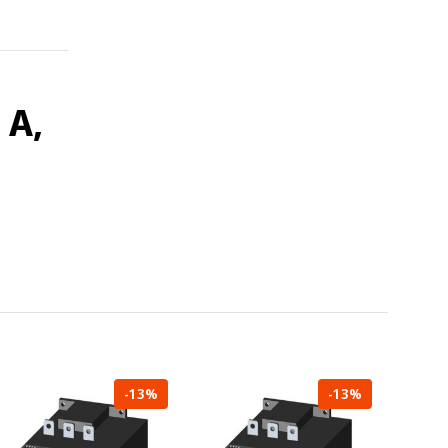
 A,
-13%
-13%