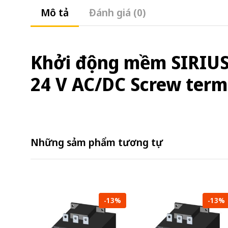
Mô tả
Đánh giá (0)
Khởi động mềm SIRIUS s
24 V AC/DC Screw termi
Những sảm phẩm tương tự
-13%
-13%