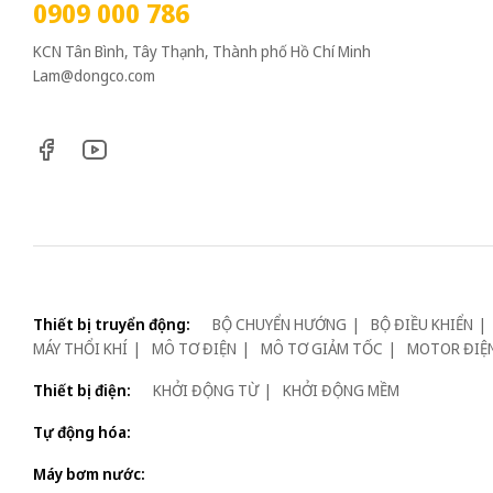
0909 000 786
KCN Tân Bình, Tây Thạnh, Thành phố Hồ Chí Minh
Lam@dongco.com
Thiết bị truyển động:
BỘ CHUYỂN HƯỚNG
BỘ ĐIỀU KHIỂN
MÁY THỔI KHÍ
MÔ TƠ ĐIỆN
MÔ TƠ GIẢM TỐC
MOTOR ĐIỆ
Thiết bị điện:
KHỞI ĐỘNG TỪ
KHỞI ĐỘNG MỀM
Tự động hóa:
Máy bơm nước: