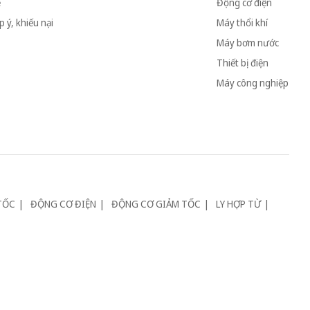
ệ
Động cơ điện
 ý, khiếu nại
Máy thổi khí
Máy bơm nước
Thiết bị điện
Máy công nghiệp
TỐC
ĐỘNG CƠ ĐIỆN
ĐỘNG CƠ GIẢM TỐC
LY HỢP TỪ