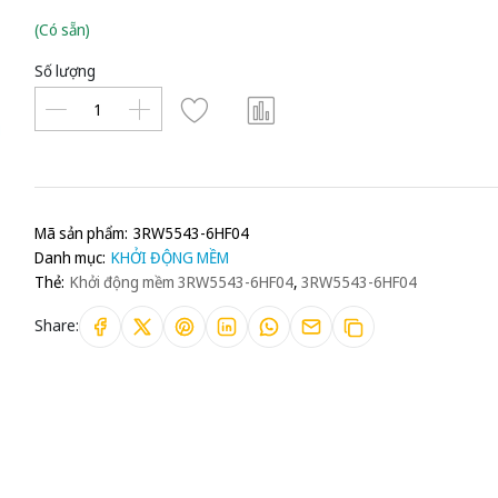
(Có sẵn)
Số lượng
Mã sản phẩm:
3RW5543-6HF04
Danh mục:
KHỞI ĐỘNG MỀM
Thẻ:
Khởi động mềm 3RW5543-6HF04
,
3RW5543-6HF04
Share: