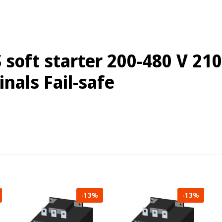
oft starter 200-480 V 210
nals Fail-safe
-13%
-13%