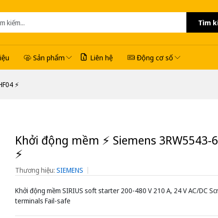
Tìm k
hiệu
Sản phẩm
Liên hệ
Động cơ số
F04 ⚡️
Khởi động mềm ⚡️ Siemens 3RW5543-
⚡️
Thương hiệu:
SIEMENS
Khởi động mềm SIRIUS soft starter 200-480 V 210 A, 24 V AC/DC Sc
terminals Fail-safe