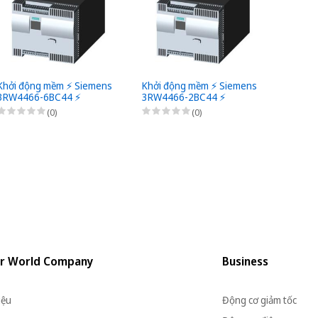
Khởi động mềm ⚡️ Siemens
Khởi động mềm ⚡️ Siemens
Khởi đ
3RW4466-6BC44 ⚡️
3RW4466-2BC44 ⚡️
3RW44
(0)
(0)
r World Company
Business
iệu
Động cơ giảm tốc