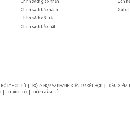
Chính sách giao nhận
Liên h
Chính sách bảo hành
Gửi góp
Chính sách đổi trả
Chính sách bảo mật
BỘ LY HỢP TỪ
BỘ LY HỢP VÀ PHANH ĐIỆN TỪ KẾT HỢP
ĐẦU GIẢM 
N
THẮNG TỪ
HỘP GIẢM TỐC