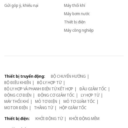
Gửi góp ý, khiếu nại
Máy thổi khí
Máy bơm nước
Thiết bị điện
Máy công nghiệp
Thiết bị truyển động:
BỘ CHUYỂN HƯỚNG
BỘ ĐIỀU KHIỂN
BỘ LY HỢP TỪ
BỘ LY HỢP VÀ PHANH ĐIỆN TỪ KẾT HỢP
ĐẦU GIẢM TỐC
ĐỘNG CƠ ĐIỆN
ĐỘNG CƠ GIẢM TỐC
LY HỢP TỪ
MÁY THỔI KHÍ
MÔ TƠ ĐIỆN
MÔ TƠ GIẢM TỐC
MOTOR ĐIỆN
THẮNG TỪ
HỘP GIẢM TỐC
Thiết bị điện:
KHỞI ĐỘNG TỪ
KHỞI ĐỘNG MỀM