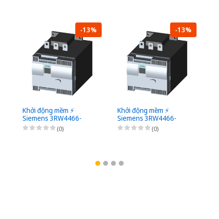
-13%
-13%
Khởi động mềm ⚡️
Khởi động mềm ⚡️
Kh
Siemens 3RW4466-
Siemens 3RW4466-
S
6BC46 ⚡️
6BC45 ⚡️
2B
(0)
(0)