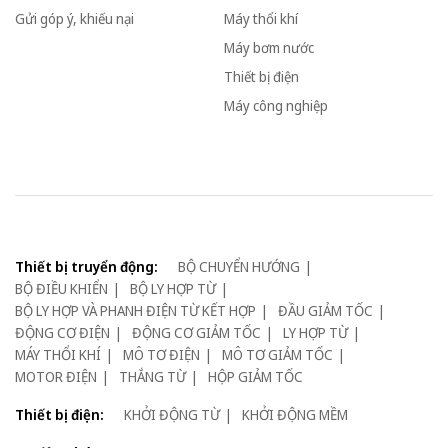
Gửi góp ý, khiếu nại
Máy thổi khí
Máy bơm nước
Thiết bị điện
Máy công nghiệp
Thiết bị truyển động:
BỘ CHUYỂN HƯỚNG
BỘ ĐIỀU KHIỂN
BỘ LY HỢP TỪ
BỘ LY HỢP VÀ PHANH ĐIỆN TỪ KẾT HỢP
ĐẦU GIẢM TỐC
ĐỘNG CƠ ĐIỆN
ĐỘNG CƠ GIẢM TỐC
LY HỢP TỪ
MÁY THỔI KHÍ
MÔ TƠ ĐIỆN
MÔ TƠ GIẢM TỐC
MOTOR ĐIỆN
THẮNG TỪ
HỘP GIẢM TỐC
Thiết bị điện:
KHỞI ĐỘNG TỪ
KHỞI ĐỘNG MỀM