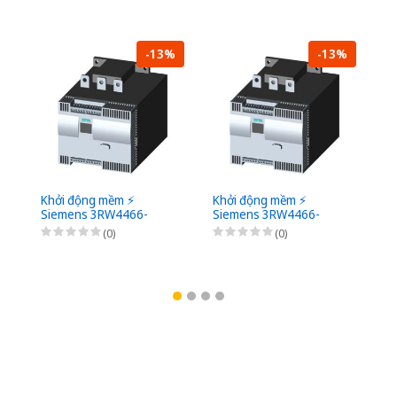
-13%
-13%
Khởi động mềm ⚡️
Khởi động mềm ⚡️
Kh
Siemens 3RW4466-
Siemens 3RW4466-
S
6BC45 ⚡️
6BC46 ⚡️
2B
(0)
(0)