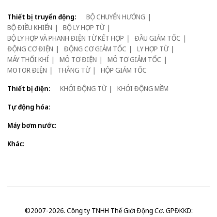
Thiết bị truyển động:
BỘ CHUYỂN HƯỚNG
BỘ ĐIỀU KHIỂN
BỘ LY HỢP TỪ
BỘ LY HỢP VÀ PHANH ĐIỆN TỪ KẾT HỢP
ĐẦU GIẢM TỐC
ĐỘNG CƠ ĐIỆN
ĐỘNG CƠ GIẢM TỐC
LY HỢP TỪ
MÁY THỔI KHÍ
MÔ TƠ ĐIỆN
MÔ TƠ GIẢM TỐC
MOTOR ĐIỆN
THẮNG TỪ
HỘP GIẢM TỐC
Thiết bị điện:
KHỞI ĐỘNG TỪ
KHỞI ĐỘNG MỀM
Tự động hóa:
Máy bơm nước:
Khác:
©2007-2026. Công ty TNHH Thế Giới Động Cơ. GPĐKKD: