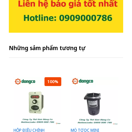
Những sảm phẩm tương tự
100%
HỘP ĐIỀU CHỈNH
MÔ TƠ DC MINI
Đ