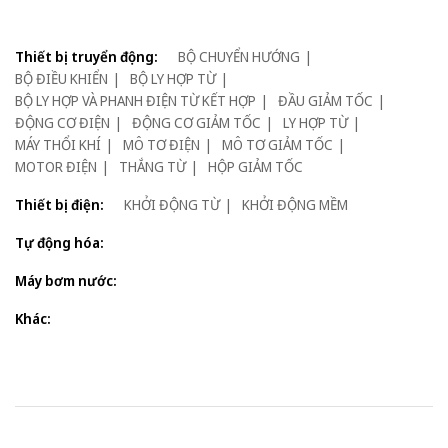
Thiết bị truyển động:
BỘ CHUYỂN HƯỚNG
BỘ ĐIỀU KHIỂN
BỘ LY HỢP TỪ
BỘ LY HỢP VÀ PHANH ĐIỆN TỪ KẾT HỢP
ĐẦU GIẢM TỐC
ĐỘNG CƠ ĐIỆN
ĐỘNG CƠ GIẢM TỐC
LY HỢP TỪ
MÁY THỔI KHÍ
MÔ TƠ ĐIỆN
MÔ TƠ GIẢM TỐC
MOTOR ĐIỆN
THẮNG TỪ
HỘP GIẢM TỐC
Thiết bị điện:
KHỞI ĐỘNG TỪ
KHỞI ĐỘNG MỀM
Tự động hóa:
Máy bơm nước:
Khác: