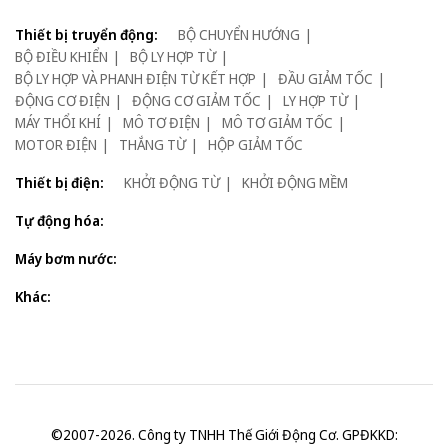
Thiết bị truyển động:
BỘ CHUYỂN HƯỚNG
BỘ ĐIỀU KHIỂN
BỘ LY HỢP TỪ
BỘ LY HỢP VÀ PHANH ĐIỆN TỪ KẾT HỢP
ĐẦU GIẢM TỐC
ĐỘNG CƠ ĐIỆN
ĐỘNG CƠ GIẢM TỐC
LY HỢP TỪ
MÁY THỔI KHÍ
MÔ TƠ ĐIỆN
MÔ TƠ GIẢM TỐC
MOTOR ĐIỆN
THẮNG TỪ
HỘP GIẢM TỐC
Thiết bị điện:
KHỞI ĐỘNG TỪ
KHỞI ĐỘNG MỀM
Tự động hóa:
Máy bơm nước:
Khác:
©2007-2026. Công ty TNHH Thế Giới Động Cơ. GPĐKKD: