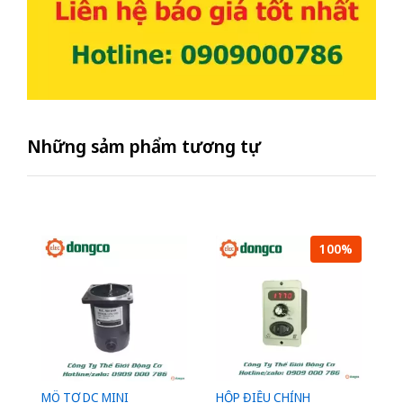
Những sảm phẩm tương tự
100%
MÔ TƠ DC MINI
HỘP ĐIỀU CHỈNH
M