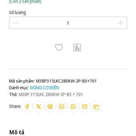
(Còn 2 sản phẩm)
Số lượng
Mã sản phẩm:
M3BP315LKC280KW-2P-B3+701
Danh mục:
ĐỘNG CƠ ĐIỆN
Thẻ:
M3BP 315LKC 280KW-2P-B3 + 701
Share:
Mô tả