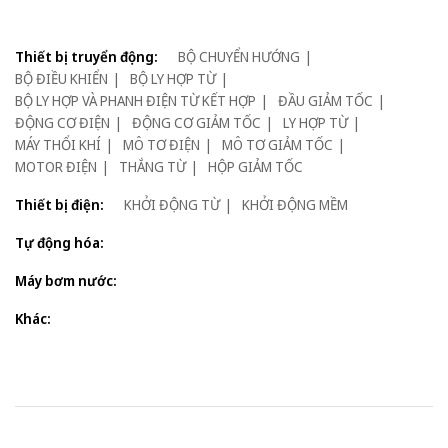
Thiết bị truyển động:
BỘ CHUYỂN HƯỚNG
BỘ ĐIỀU KHIỂN
BỘ LY HỢP TỪ
BỘ LY HỢP VÀ PHANH ĐIỆN TỪ KẾT HỢP
ĐẦU GIẢM TỐC
ĐỘNG CƠ ĐIỆN
ĐỘNG CƠ GIẢM TỐC
LY HỢP TỪ
MÁY THỔI KHÍ
MÔ TƠ ĐIỆN
MÔ TƠ GIẢM TỐC
MOTOR ĐIỆN
THẮNG TỪ
HỘP GIẢM TỐC
Thiết bị điện:
KHỞI ĐỘNG TỪ
KHỞI ĐỘNG MỀM
Tự động hóa:
Máy bơm nước:
Khác: