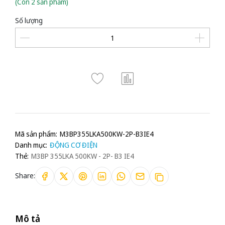
(Còn 2 sản phẩm)
Số lượng
Mã sản phẩm:
M3BP355LKA500KW-2P-B3IE4
Danh mục:
ĐỘNG CƠ ĐIỆN
Thẻ:
M3BP 355LKA 500KW - 2P- B3 IE4
Share:
Mô tả