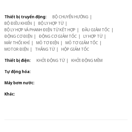
Thiết bị truyển động:
BỘ CHUYỂN HƯỚNG
BỘ ĐIỀU KHIỂN
BỘ LY HỢP TỪ
BỘ LY HỢP VÀ PHANH ĐIỆN TỪ KẾT HỢP
ĐẦU GIẢM TỐC
ĐỘNG CƠ ĐIỆN
ĐỘNG CƠ GIẢM TỐC
LY HỢP TỪ
MÁY THỔI KHÍ
MÔ TƠ ĐIỆN
MÔ TƠ GIẢM TỐC
MOTOR ĐIỆN
THẮNG TỪ
HỘP GIẢM TỐC
Thiết bị điện:
KHỞI ĐỘNG TỪ
KHỞI ĐỘNG MỀM
Tự động hóa:
Máy bơm nước:
Khác: