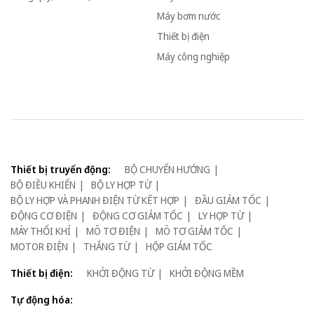
Máy bơm nước
Thiết bị điện
Máy công nghiệp
Thiết bị truyển động:
BỘ CHUYỂN HƯỚNG
BỘ ĐIỀU KHIỂN
BỘ LY HỢP TỪ
BỘ LY HỢP VÀ PHANH ĐIỆN TỪ KẾT HỢP
ĐẦU GIẢM TỐC
ĐỘNG CƠ ĐIỆN
ĐỘNG CƠ GIẢM TỐC
LY HỢP TỪ
MÁY THỔI KHÍ
MÔ TƠ ĐIỆN
MÔ TƠ GIẢM TỐC
MOTOR ĐIỆN
THẮNG TỪ
HỘP GIẢM TỐC
Thiết bị điện:
KHỞI ĐỘNG TỪ
KHỞI ĐỘNG MỀM
Tự động hóa: