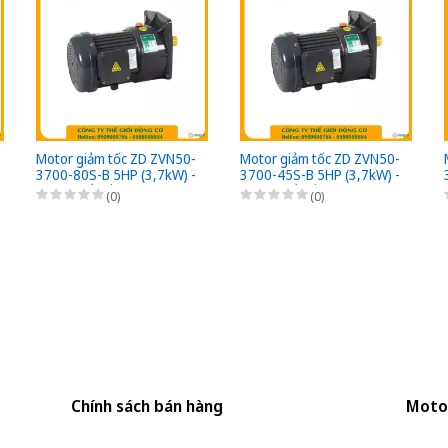
Motor giảm tốc ZD ZVN50-
Motor giảm tốc ZD ZVN50-
3700-80S-B 5HP (3,7kW) -
3700-45S-B 5HP (3,7kW) -
1/80 - kiểu lắp Mặt bích 3
1/45 - kiểu lắp Mặt bích 3
(0)
(0)
Pha 220/380VAC, Loại có
Pha 220/380VAC, Loại có
thắng điện từ nguồn DC
thắng điện từ nguồn DC
Bộ phanh (có bộ chỉnh lưu
Bộ phanh (có bộ chỉnh lưu
nhanh từ AC sang DC)
nhanh từ AC sang DC)
Chính sách bán hàng
Moto