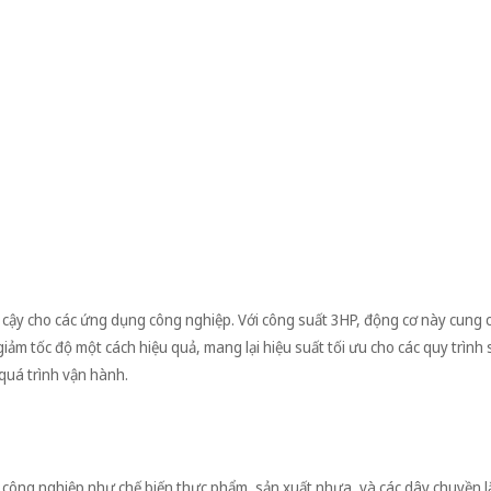
ậy cho các ứng dụng công nghiệp. Với công suất 3HP, động cơ này cung 
iảm tốc độ một cách hiệu quả, mang lại hiệu suất tối ưu cho các quy trình 
 quá trình vận hành.
ng nghiệp như chế biến thực phẩm, sản xuất nhựa, và các dây chuyền l