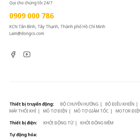
Gọi cho chúng tôi 24/7
0909 000 786
KCN Tân Bình, Tây Thạnh, Thành phố Hồ Chí Minh
Lam@dongco.com
Thiết bị truyển động:
BỘ CHUYỂN HƯỚNG
BỘ ĐIỀU KHIỂN
MÁY THỔI KHÍ
MÔ TƠ ĐIỆN
MÔ TƠ GIẢM TỐC
MOTOR ĐIỆ
Thiết bị điện:
KHỞI ĐỘNG TỪ
KHỞI ĐỘNG MỀM
Tự động hóa: