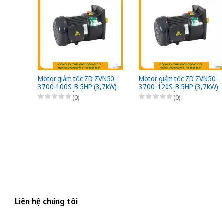
Motor giảm tốc ZD ZVN50-
Motor giảm tốc ZD ZVN50-
3700-100S-B 5HP (3,7kW)
3700-120S-B 5HP (3,7kW)
- 1/100 - kiểu lắp Mặt bích
- 1/120 - kiểu lắp Mặt bích
(0)
(0)
3 Pha 220/380VAC, Loại
3 Pha 220/380VAC, Loại
có thắng điện từ nguồn
có thắng điện từ nguồn
DC Bộ phanh (có bộ chỉnh
DC Bộ phanh (có bộ chỉnh
lưu nhanh từ AC sang DC)
lưu nhanh từ AC sang DC)
Liên hệ chúng tôi