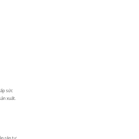
cấp sức
sản xuất.
ắp ráp tự