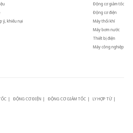
iệu
Động cơ giảm tốc
ệ
Động cơ điện
 ý, khiếu nại
Máy thổi khí
Máy bơm nước
Thiết bị điện
Máy công nghiệp
TỐC
ĐỘNG CƠ ĐIỆN
ĐỘNG CƠ GIẢM TỐC
LY HỢP TỪ