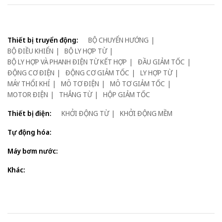
Thiết bị truyển động:
BỘ CHUYỂN HƯỚNG
BỘ ĐIỀU KHIỂN
BỘ LY HỢP TỪ
BỘ LY HỢP VÀ PHANH ĐIỆN TỪ KẾT HỢP
ĐẦU GIẢM TỐC
ĐỘNG CƠ ĐIỆN
ĐỘNG CƠ GIẢM TỐC
LY HỢP TỪ
MÁY THỔI KHÍ
MÔ TƠ ĐIỆN
MÔ TƠ GIẢM TỐC
MOTOR ĐIỆN
THẮNG TỪ
HỘP GIẢM TỐC
Thiết bị điện:
KHỞI ĐỘNG TỪ
KHỞI ĐỘNG MỀM
Tự động hóa:
Máy bơm nước:
Khác: