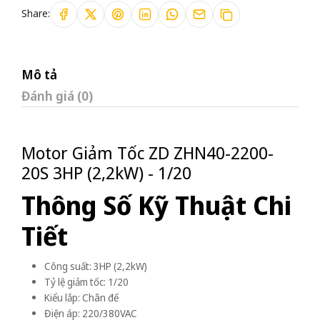
Share:
Mô tả
Đánh giá (0)
Motor Giảm Tốc ZD ZHN40-2200-
20S 3HP (2,2kW) - 1/20
Thông Số Kỹ Thuật Chi
Tiết
Công suất: 3HP (2,2kW)
Tỷ lệ giảm tốc: 1/20
Kiểu lắp: Chân đế
Điện áp: 220/380VAC