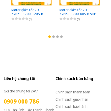
Motor giảm tốc ZD
Motor giảm tốc ZD
Mo
ZVN50-3700-120S-B
ZVN50-3700-60S-B 5HP
Z
5HP (3,7kW) - 1/120 -
(3,7kW) - 1/60 - kiểu lắp
5H
(0)
(0)
kiểu lắp Mặt bích 3 Pha
Mặt bích 3 Pha
ki
220/380VAC, Loại có
220/380VAC, Loại có
22
thắng điện từ nguồn DC
thắng điện từ nguồn DC
th
Bộ phanh (có bộ chỉnh
Bộ phanh (có bộ chỉnh
Bộ
lưu nhanh từ AC sang
lưu nhanh từ AC sang
lư
DC)
DC)
D
Liên hệ chúng tôi
Chính sách bán hàng
Gọi cho chúng tôi 24/7
Chính sách thanh toán
Chính sách giao nhận
0909 000 786
Chính sách bảo hành
KCN Tân Bình, Tây Thạnh, Thành