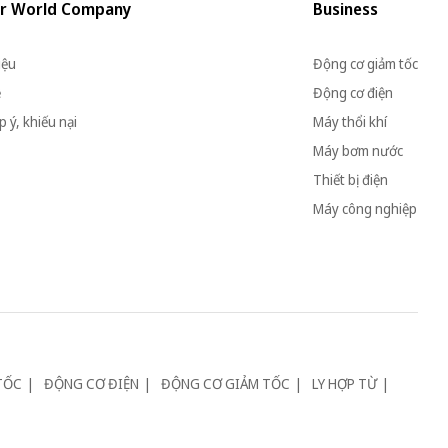
r World Company
Business
iệu
Động cơ giảm tốc
ệ
Động cơ điện
 ý, khiếu nại
Máy thổi khí
Máy bơm nước
Thiết bị điện
Máy công nghiệp
TỐC
ĐỘNG CƠ ĐIỆN
ĐỘNG CƠ GIẢM TỐC
LY HỢP TỪ