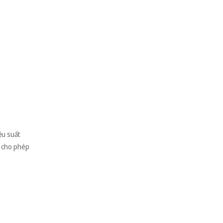
ệu suất
5 cho phép