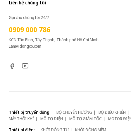
Liên hệ chúng tôi
Gọi cho chúng tôi 24/7
0909 000 786
KCN Tân Bình, Tây Thạnh, Thành phố Hồ Chí Minh
Lam@dongco.com
Thiết bị truyển động:
BỘ CHUYỂN HƯỚNG
BỘ ĐIỀU KHIỂN
MÁY THỔI KHÍ
MÔ TƠ ĐIỆN
MÔ TƠ GIẢM TỐC
MOTOR ĐIỆ
Thiết bị điện:
KHỞI ĐỘNG TỪ
KHỞI ĐỘNG MỀM