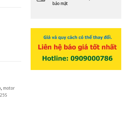
bảo mật
p
,
motor
-25S