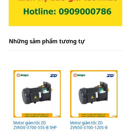
Những sảm phẩm tương tự
Motor giảm tốc ZD
Motor giảm tốc ZD
Mo
ZVN50-3700-55S-B 5HP
ZVN50-3700-120S-B
Z