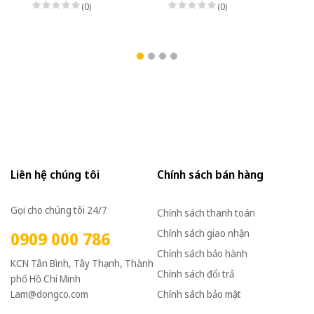
(3,7kW) - 1/55 - kiểu lắp
5HP (3,7kW) - 1/120 -
5H
(0)
(0)
Mặt bích 3 Pha
kiểu lắp Mặt bích 3 Pha
ki
220/380VAC, Loại có
220/380VAC, Loại có
22
thắng điện từ nguồn DC
thắng điện từ nguồn DC
th
Bộ phanh (có bộ chỉnh
Bộ phanh (có bộ chỉnh
Bộ
lưu nhanh từ AC sang
lưu nhanh từ AC sang
lư
DC)
DC)
D
Liên hệ chúng tôi
Chính sách bán hàng
Gọi cho chúng tôi 24/7
Chính sách thanh toán
Chính sách giao nhận
0909 000 786
Chính sách bảo hành
KCN Tân Bình, Tây Thạnh, Thành
Chính sách đổi trả
phố Hồ Chí Minh
Lam@dongco.com
Chính sách bảo mật