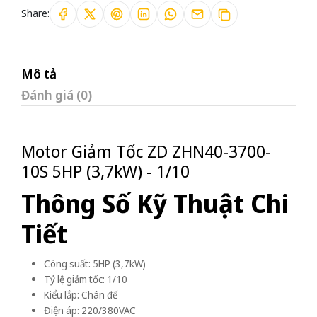
Share:
Mô tả
Đánh giá (0)
Motor Giảm Tốc ZD ZHN40-3700-
10S 5HP (3,7kW) - 1/10
Thông Số Kỹ Thuật Chi
Tiết
Công suất: 5HP (3,7kW)
Tỷ lệ giảm tốc: 1/10
Kiểu lắp: Chân đế
Điện áp: 220/380VAC