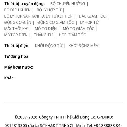
Thiết bị truyển động:
BỘ CHUYỂN HƯỚNG
BỘ ĐIỀU KHIỂN
BỘ LY HỢP TỪ
BỘ LY HỢP VÀ PHANH ĐIỆN TỪ KẾT HỢP
ĐẦU GIẢM TỐC
ĐỘNG CƠ ĐIỆN
ĐỘNG CƠ GIẢM TỐC
LY HỢP TỪ
MÁY THỔI KHÍ
MÔ TƠ ĐIỆN
MÔ TƠ GIẢM TỐC
MOTOR ĐIỆN
THẮNG TỪ
HỘP GIẢM TỐC
Thiết bị điện:
KHỞI ĐỘNG TỪ
KHỞI ĐỘNG MỀM
Tự động hóa:
Máy bơm nước:
Khác:
©2007-2026. Công ty TNHH Thế Giới Động Cơ. GPĐKKD:
0315813305 cấp tại Sở KH&ĐT TP.Hồ Chí Minh. Tel: +84.888888.84 -