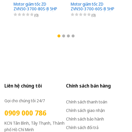
Motor giảm tốc ZD
Motor giảm tốc ZD
Mo
ZVN50-3700-80S-B 5HP
ZVN50-3700-60S-B 5HP
Z
(3,7kW) - 1/80 - kiểu lắp
(3,7kW) - 1/60 - kiểu lắp
5H
(0)
(0)
Mặt bích 3 Pha
Mặt bích 3 Pha
ki
220/380VAC, Loại có
220/380VAC, Loại có
22
thắng điện từ nguồn DC
thắng điện từ nguồn DC
th
Bộ phanh (có bộ chỉnh
Bộ phanh (có bộ chỉnh
Bộ
lưu nhanh từ AC sang
lưu nhanh từ AC sang
lư
DC)
DC)
D
Liên hệ chúng tôi
Chính sách bán hàng
Gọi cho chúng tôi 24/7
Chính sách thanh toán
Chính sách giao nhận
0909 000 786
Chính sách bảo hành
KCN Tân Bình, Tây Thạnh, Thành
Chính sách đổi trả
phố Hồ Chí Minh