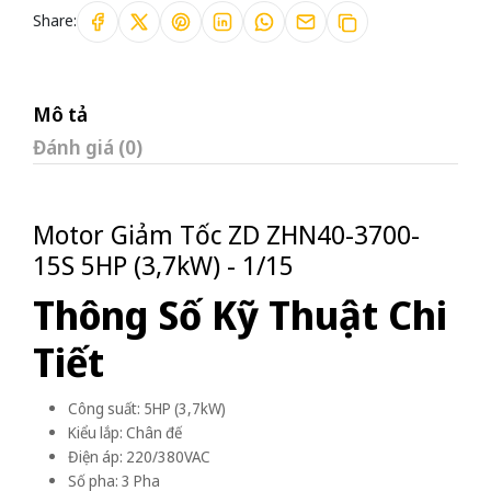
Share:
Mô tả
Đánh giá (0)
Motor Giảm Tốc ZD ZHN40-3700-
15S 5HP (3,7kW) - 1/15
Thông Số Kỹ Thuật Chi
Tiết
Công suất: 5HP (3,7kW)
Kiểu lắp: Chân đế
Điện áp: 220/380VAC
Số pha: 3 Pha