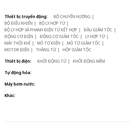
Thiết bị truyển động:
BỘ CHUYỂN HƯỚNG
BỘ ĐIỀU KHIỂN
BỘ LY HỢP TỪ
BỘ LY HỢP VÀ PHANH ĐIỆN TỪ KẾT HỢP
ĐẦU GIẢM TỐC
ĐỘNG CƠ ĐIỆN
ĐỘNG CƠ GIẢM TỐC
LY HỢP TỪ
MÁY THỔI KHÍ
MÔ TƠ ĐIỆN
MÔ TƠ GIẢM TỐC
MOTOR ĐIỆN
THẮNG TỪ
HỘP GIẢM TỐC
Thiết bị điện:
KHỞI ĐỘNG TỪ
KHỞI ĐỘNG MỀM
Tự động hóa:
Máy bơm nước:
Khác: