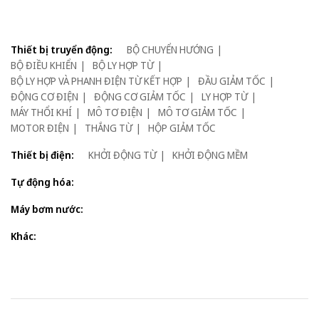
Thiết bị truyển động:
BỘ CHUYỂN HƯỚNG
BỘ ĐIỀU KHIỂN
BỘ LY HỢP TỪ
BỘ LY HỢP VÀ PHANH ĐIỆN TỪ KẾT HỢP
ĐẦU GIẢM TỐC
ĐỘNG CƠ ĐIỆN
ĐỘNG CƠ GIẢM TỐC
LY HỢP TỪ
MÁY THỔI KHÍ
MÔ TƠ ĐIỆN
MÔ TƠ GIẢM TỐC
MOTOR ĐIỆN
THẮNG TỪ
HỘP GIẢM TỐC
Thiết bị điện:
KHỞI ĐỘNG TỪ
KHỞI ĐỘNG MỀM
Tự động hóa:
Máy bơm nước:
Khác: