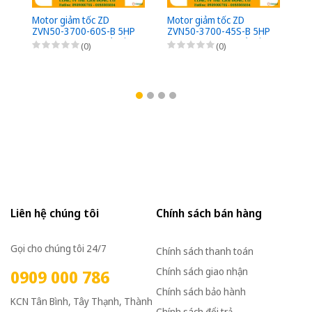
Motor giảm tốc ZD
Motor giảm tốc ZD
Mo
ZVN50-3700-60S-B 5HP
ZVN50-3700-45S-B 5HP
Z
(3,7kW) - 1/60 - kiểu lắp
(3,7kW) - 1/45 - kiểu lắp
5H
(0)
(0)
Mặt bích 3 Pha
Mặt bích 3 Pha
ki
220/380VAC, Loại có
220/380VAC, Loại có
22
thắng điện từ nguồn DC
thắng điện từ nguồn DC
th
Bộ phanh (có bộ chỉnh
Bộ phanh (có bộ chỉnh
Bộ
lưu nhanh từ AC sang
lưu nhanh từ AC sang
lư
DC)
DC)
D
Liên hệ chúng tôi
Chính sách bán hàng
Gọi cho chúng tôi 24/7
Chính sách thanh toán
Chính sách giao nhận
0909 000 786
Chính sách bảo hành
KCN Tân Bình, Tây Thạnh, Thành
Chính sách đổi trả