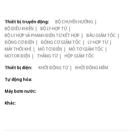
Thiết bị truyển động:
BỘ CHUYỂN HƯỚNG
BỘ ĐIỀU KHIỂN
BỘ LY HỢP TỪ
BỘ LY HỢP VÀ PHANH ĐIỆN TỪ KẾT HỢP
ĐẦU GIẢM TỐC
ĐỘNG CƠ ĐIỆN
ĐỘNG CƠ GIẢM TỐC
LY HỢP TỪ
MÁY THỔI KHÍ
MÔ TƠ ĐIỆN
MÔ TƠ GIẢM TỐC
MOTOR ĐIỆN
THẮNG TỪ
HỘP GIẢM TỐC
Thiết bị điện:
KHỞI ĐỘNG TỪ
KHỞI ĐỘNG MỀM
Tự động hóa:
Máy bơm nước:
Khác: