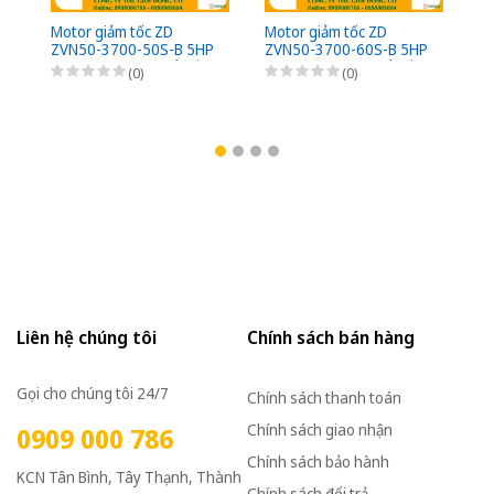
Motor giảm tốc ZD
Motor giảm tốc ZD
Mo
ZVN50-3700-50S-B 5HP
ZVN50-3700-60S-B 5HP
Z
(3,7kW) - 1/50 - kiểu lắp
(3,7kW) - 1/60 - kiểu lắp
(3
(0)
(0)
Mặt bích 3 Pha
Mặt bích 3 Pha
Mặ
220/380VAC, Loại có
220/380VAC, Loại có
22
thắng điện từ nguồn DC
thắng điện từ nguồn DC
th
Bộ phanh (có bộ chỉnh
Bộ phanh (có bộ chỉnh
Bộ
lưu nhanh từ AC sang
lưu nhanh từ AC sang
lư
DC)
DC)
D
Liên hệ chúng tôi
Chính sách bán hàng
Gọi cho chúng tôi 24/7
Chính sách thanh toán
Chính sách giao nhận
0909 000 786
Chính sách bảo hành
KCN Tân Bình, Tây Thạnh, Thành
Chính sách đổi trả