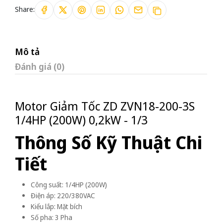
Share:
Mô tả
Đánh giá (0)
Motor Giảm Tốc ZD ZVN18-200-3S
1/4HP (200W) 0,2kW - 1/3
Thông Số Kỹ Thuật Chi
Tiết
Công suất: 1/4HP (200W)
Điện áp: 220/380VAC
Kiểu lắp: Mặt bích
Số pha: 3 Pha