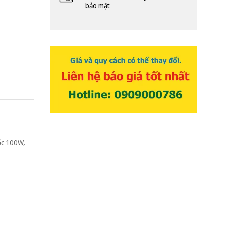
bảo mật
ốc 100W
,