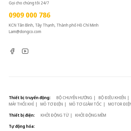
Gọi cho chúng tôi 24/7
0909 000 786
KCN Tân Bình, Tây Thạnh, Thành phố Hồ Chí Minh
Lam@dongco.com
Thiết bị truyển động:
BỘ CHUYỂN HƯỚNG
BỘ ĐIỀU KHIỂN
MÁY THỔI KHÍ
MÔ TƠ ĐIỆN
MÔ TƠ GIẢM TỐC
MOTOR ĐIỆ
Thiết bị điện:
KHỞI ĐỘNG TỪ
KHỞI ĐỘNG MỀM
Tự động hóa: