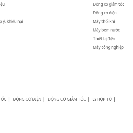
iệu
Động cơ giảm tốc
ệ
Động cơ điện
 ý, khiếu nại
Máy thổi khí
Máy bơm nước
Thiết bị điện
Máy công nghiệp
TỐC
ĐỘNG CƠ ĐIỆN
ĐỘNG CƠ GIẢM TỐC
LY HỢP TỪ