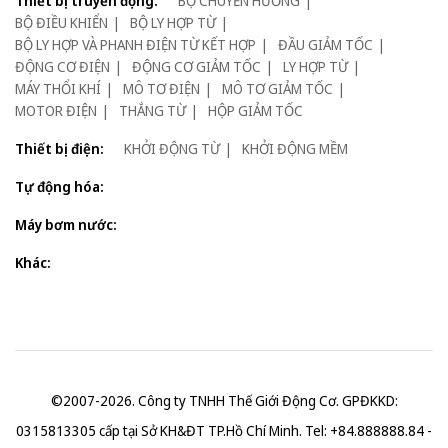
Thiết bị truyển động:
BỘ CHUYỂN HƯỚNG
BỘ ĐIỀU KHIỂN
BỘ LY HỢP TỪ
BỘ LY HỢP VÀ PHANH ĐIỆN TỪ KẾT HỢP
ĐẦU GIẢM TỐC
ĐỘNG CƠ ĐIỆN
ĐỘNG CƠ GIẢM TỐC
LY HỢP TỪ
MÁY THỔI KHÍ
MÔ TƠ ĐIỆN
MÔ TƠ GIẢM TỐC
MOTOR ĐIỆN
THẮNG TỪ
HỘP GIẢM TỐC
Thiết bị điện:
KHỞI ĐỘNG TỪ
KHỞI ĐỘNG MỀM
Tự động hóa:
Máy bơm nước:
Khác:
©2007-2026. Công ty TNHH Thế Giới Động Cơ. GPĐKKD:
0315813305 cấp tại Sở KH&ĐT TP.Hồ Chí Minh. Tel: +84.888888.84 -