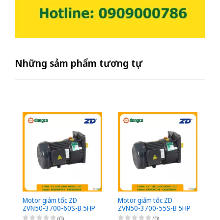
Những sảm phẩm tương tự
Motor giảm tốc ZD
Motor giảm tốc ZD
Mo
ZVN50-3700-60S-B 5HP
ZVN50-3700-55S-B 5HP
Z
(3,7kW) - 1/60 - kiểu lắp
(3,7kW) - 1/55 - kiểu lắp
(3
(0)
(0)