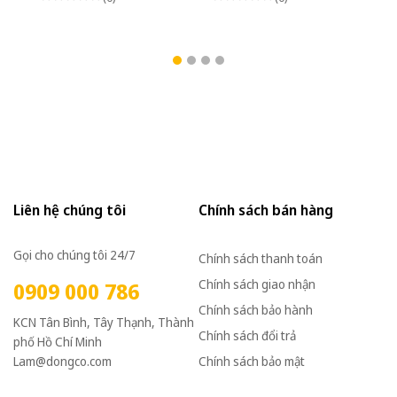
Mặt bích 3 Pha
Mặt bích 3 Pha
Mặ
220/380VAC, Loại có
220/380VAC, Loại có
22
thắng điện từ nguồn DC
thắng điện từ nguồn DC
th
Bộ phanh (có bộ chỉnh
Bộ phanh (có bộ chỉnh
Bộ
lưu nhanh từ AC sang
lưu nhanh từ AC sang
lư
DC)
DC)
D
Liên hệ chúng tôi
Chính sách bán hàng
Gọi cho chúng tôi 24/7
Chính sách thanh toán
Chính sách giao nhận
0909 000 786
Chính sách bảo hành
KCN Tân Bình, Tây Thạnh, Thành
Chính sách đổi trả
phố Hồ Chí Minh
Lam@dongco.com
Chính sách bảo mật