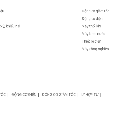
iệu
Động cơ giảm tốc
ệ
Động cơ điện
 ý, khiếu nại
Máy thổi khí
Máy bơm nước
Thiết bị điện
Máy công nghiệp
TỐC
ĐỘNG CƠ ĐIỆN
ĐỘNG CƠ GIẢM TỐC
LY HỢP TỪ