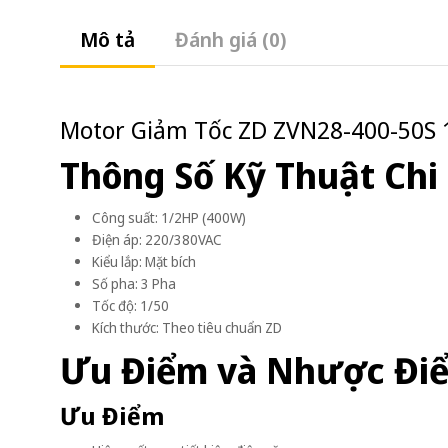
Mô tả
Đánh giá (0)
Motor Giảm Tốc ZD ZVN28-400-50S 1
Thông Số Kỹ Thuật Chi 
Công suất: 1/2HP (400W)
Điện áp: 220/380VAC
Kiểu lắp: Mặt bích
Số pha: 3 Pha
Tốc độ: 1/50
Kích thước: Theo tiêu chuẩn ZD
Ưu Điểm và Nhược Đi
Ưu Điểm