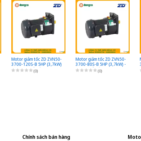
Motor giảm tốc ZD ZVN50-
Motor giảm tốc ZD ZVN50-
3700-120S-B 5HP (3,7kW)
3700-80S-B 5HP (3,7kW) -
- 1/120 - kiểu lắp Mặt bích
1/80 - kiểu lắp Mặt bích 3
(0)
(0)
3 Pha 220/380VAC, Loại
Pha 220/380VAC, Loại có
có thắng điện từ nguồn
thắng điện từ nguồn DC
DC Bộ phanh (có bộ chỉnh
Bộ phanh (có bộ chỉnh lưu
lưu nhanh từ AC sang DC)
nhanh từ AC sang DC)
Chính sách bán hàng
Moto