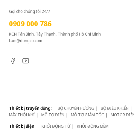
Gọi cho chúng tôi 24/7
0909 000 786
KCN Tân Bình, Tây Thạnh, Thành phố Hồ Chí Minh
Lam@dongco.com
Thiết bị truyển động:
BỘ CHUYỂN HƯỚNG
BỘ ĐIỀU KHIỂN
MÁY THỔI KHÍ
MÔ TƠ ĐIỆN
MÔ TƠ GIẢM TỐC
MOTOR ĐIỆ
Thiết bị điện:
KHỞI ĐỘNG TỪ
KHỞI ĐỘNG MỀM