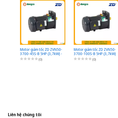
Motor giảm tốc ZD ZVN50-
Motor giảm tốc ZD ZVN50-
3700-45S-B 5HP (3,7kW) -
3700-100S-B 5HP (3,7kW)
1/45 - kiểu lắp Mặt bích 3
- 1/100 - kiểu lắp Mặt bích
(0)
(0)
Pha 220/380VAC, Loại có
3 Pha 220/380VAC, Loại
thắng điện từ nguồn DC
có thắng điện từ nguồn
Bộ phanh (có bộ chỉnh lưu
DC Bộ phanh (có bộ chỉnh
nhanh từ AC sang DC)
lưu nhanh từ AC sang DC)
Liên hệ chúng tôi