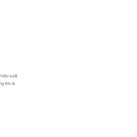
 hiệu suất
ộng êm ái