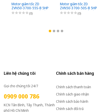
Motor giảm tốc ZD
Motor giảm tốc ZD
Mo
ZVN50-3700-55S-B 5HP
ZVN50-3700-50S-B 5HP
Z
(3,7kW) - 1/55 - kiểu lắp
(3,7kW) - 1/50 - kiểu lắp
(3
(0)
(0)
Mặt bích 3 Pha
Mặt bích 3 Pha
Mặ
220/380VAC, Loại có
220/380VAC, Loại có
22
thắng điện từ nguồn DC
thắng điện từ nguồn DC
th
Bộ phanh (có bộ chỉnh
Bộ phanh (có bộ chỉnh
Bộ
lưu nhanh từ AC sang
lưu nhanh từ AC sang
lư
DC)
DC)
D
Liên hệ chúng tôi
Chính sách bán hàng
Gọi cho chúng tôi 24/7
Chính sách thanh toán
Chính sách giao nhận
0909 000 786
Chính sách bảo hành
KCN Tân Bình, Tây Thạnh, Thành
Chính sách đổi trả
phố Hồ Chí Minh