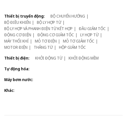
Thiết bị truyển động:
BỘ CHUYỂN HƯỚNG
BỘ ĐIỀU KHIỂN
BỘ LY HỢP TỪ
BỘ LY HỢP VÀ PHANH ĐIỆN TỪ KẾT HỢP
ĐẦU GIẢM TỐC
ĐỘNG CƠ ĐIỆN
ĐỘNG CƠ GIẢM TỐC
LY HỢP TỪ
MÁY THỔI KHÍ
MÔ TƠ ĐIỆN
MÔ TƠ GIẢM TỐC
MOTOR ĐIỆN
THẮNG TỪ
HỘP GIẢM TỐC
Thiết bị điện:
KHỞI ĐỘNG TỪ
KHỞI ĐỘNG MỀM
Tự động hóa:
Máy bơm nước:
Khác: