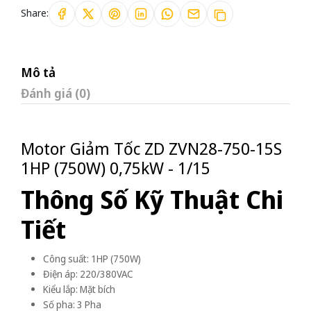
Share:
Mô tả
Đánh giá (0)
Motor Giảm Tốc ZD ZVN28-750-15S
1HP (750W) 0,75kW - 1/15
Thông Số Kỹ Thuật Chi
Tiết
Công suất: 1HP (750W)
Điện áp: 220/380VAC
Kiểu lắp: Mặt bích
Số pha: 3 Pha