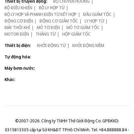
Thiết bị truyển động:
BỘ CHUYỂN HƯỚNG
BỘ ĐIỀU KHIỂN
BỘ LY HỢP TỪ
BỘ LY HỢP VÀ PHANH ĐIỆN TỪ KẾT HỢP
ĐẦU GIẢM TỐC
ĐỘNG CƠ ĐIỆN
ĐỘNG CƠ GIẢM TỐC
LY HỢP TỪ
MÁY THỔI KHÍ
MÔ TƠ ĐIỆN
MÔ TƠ GIẢM TỐC
MOTOR ĐIỆN
THẮNG TỪ
HỘP GIẢM TỐC
Thiết bị điện:
KHỞI ĐỘNG TỪ
KHỞI ĐỘNG MỀM
Tự động hóa:
Máy bơm nước:
Khác:
©2007-2026. Công ty TNHH Thế Giới Động Cơ. GPĐKKD:
0315813305 cấp tại Sở KH&ĐT TP.Hồ Chí Minh. Tel: +84.888888.84 -