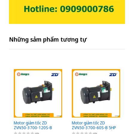
Những sảm phẩm tương tự
Motor giảm tốc ZD
Motor giảm tốc ZD
Mo
ZVN50-3700-120S-B
ZVN50-3700-60S-B 5HP
Z
5HP (3,7kW) - 1/120 -
(3,7kW) - 1/60 - kiểu lắp
5H
(0)
(0)