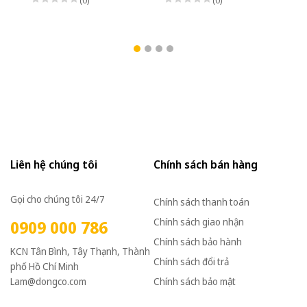
kiểu lắp Mặt bích 3 Pha
Mặt bích 3 Pha
ki
220/380VAC, Loại có
220/380VAC, Loại có
22
thắng điện từ nguồn DC
thắng điện từ nguồn DC
th
Bộ phanh (có bộ chỉnh
Bộ phanh (có bộ chỉnh
Bộ
lưu nhanh từ AC sang
lưu nhanh từ AC sang
lư
DC)
DC)
D
Liên hệ chúng tôi
Chính sách bán hàng
Gọi cho chúng tôi 24/7
Chính sách thanh toán
Chính sách giao nhận
0909 000 786
Chính sách bảo hành
KCN Tân Bình, Tây Thạnh, Thành
Chính sách đổi trả
phố Hồ Chí Minh
Lam@dongco.com
Chính sách bảo mật