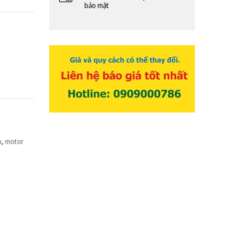
bảo mật
p
,
motor