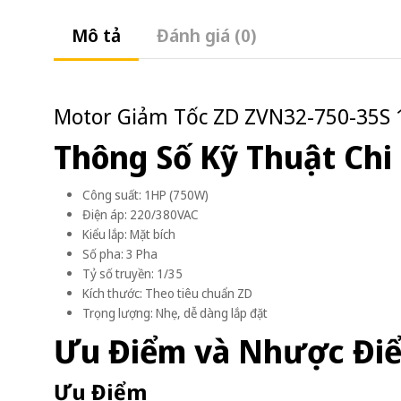
Mô tả
Đánh giá (0)
Motor Giảm Tốc ZD ZVN32-750-35S 1
Thông Số Kỹ Thuật Chi 
Công suất: 1HP (750W)
Điện áp: 220/380VAC
Kiểu lắp: Mặt bích
Số pha: 3 Pha
Tỷ số truyền: 1/35
Kích thước: Theo tiêu chuẩn ZD
Trọng lượng: Nhẹ, dễ dàng lắp đặt
Ưu Điểm và Nhược Đi
Ưu Điểm