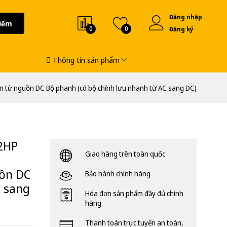
Đăng nhập
iếm
0
0
Đăng ký
Thông tin sản phẩm
ện từ nguồn DC Bộ phanh (có bộ chỉnh lưu nhanh từ AC sang DC)
2HP
Giao hàng trên toàn quốc
uồn DC
Bảo hành chính hàng
C sang
Hóa đơn sản phẩm đầy đủ chính
hãng
Thanh toán trực tuyến an toàn,