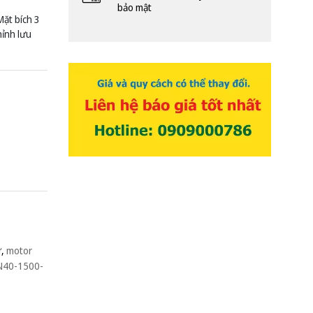
bảo mật
ặt bích 3
ỉnh lưu
ừ
,
motor
VN40-1500-