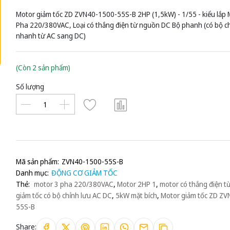
Motor giảm tốc ZD ZVN40-1500-55S-B 2HP (1,5kW) - 1/55 - kiểu lắp M
Pha 220/380VAC, Loại có thắng điện từ nguồn DC Bộ phanh (có bộ ch
nhanh từ AC sang DC)
(Còn 2 sản phẩm)
Số lượng
Mã sản phẩm:
ZVN40-1500-55S-B
Danh mục:
ĐỘNG CƠ GIẢM TỐC
Thẻ:
motor 3 pha 220/380VAC
,
Motor 2HP 1
,
motor có thắng điện t
giảm tốc có bộ chỉnh lưu AC DC
,
5kW mặt bích
,
Motor giảm tốc ZD Z
55S-B
Share: