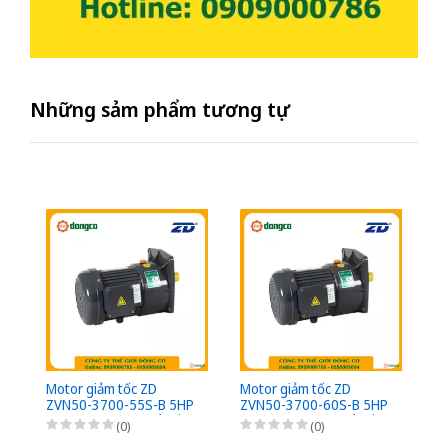
Những sảm phẩm tương tự
Motor giảm tốc ZD
Motor giảm tốc ZD
Mo
ZVN50-3700-55S-B 5HP
ZVN50-3700-60S-B 5HP
Z
(3,7kW) - 1/55 - kiểu lắp
(3,7kW) - 1/60 - kiểu lắp
(3
(0)
(0)
Mặt bích 3 Pha
Mặt bích 3 Pha
Mặ