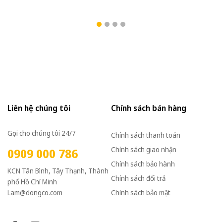
220/380VAC, Loại có
220/380VAC, Loại có
22
thắng điện từ nguồn DC
thắng điện từ nguồn DC
th
Bộ phanh (có bộ chỉnh
Bộ phanh (có bộ chỉnh
Bộ
lưu nhanh từ AC sang
lưu nhanh từ AC sang
lư
DC)
DC)
D
Liên hệ chúng tôi
Chính sách bán hàng
Gọi cho chúng tôi 24/7
Chính sách thanh toán
Chính sách giao nhận
0909 000 786
Chính sách bảo hành
KCN Tân Bình, Tây Thạnh, Thành
Chính sách đổi trả
phố Hồ Chí Minh
Lam@dongco.com
Chính sách bảo mật