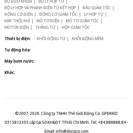
BỘ ĐIỀU KHIỂN
BỘ LY HỢP TỪ
BỘ LY HỢP VÀ PHANH ĐIỆN TỪ KẾT HỢP
ĐẦU GIẢM TỐC
ĐỘNG CƠ ĐIỆN
ĐỘNG CƠ GIẢM TỐC
LY HỢP TỪ
MÁY THỔI KHÍ
MÔ TƠ ĐIỆN
MÔ TƠ GIẢM TỐC
MOTOR ĐIỆN
THẮNG TỪ
HỘP GIẢM TỐC
Thiết bị điện:
KHỞI ĐỘNG TỪ
KHỞI ĐỘNG MỀM
Tự động hóa:
Máy bơm nước:
Khác:
©2007-2026. Công ty TNHH Thế Giới Động Cơ. GPĐKKD:
0315813305 cấp tại Sở KH&ĐT TP.Hồ Chí Minh. Tel: +84.888888.84 -
Email:
info@dongco.com