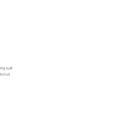
ông suất
i tỉ số