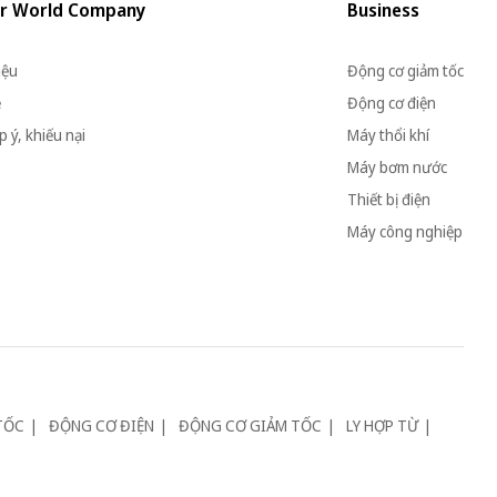
r World Company
Business
iệu
Động cơ giảm tốc
ệ
Động cơ điện
 ý, khiếu nại
Máy thổi khí
Máy bơm nước
Thiết bị điện
Máy công nghiệp
TỐC
ĐỘNG CƠ ĐIỆN
ĐỘNG CƠ GIẢM TỐC
LY HỢP TỪ