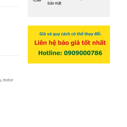
bảo mật
p
,
motor