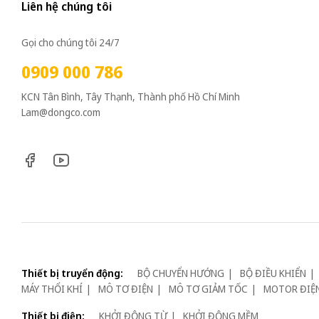
Liên hệ chúng tôi
Gọi cho chúng tôi 24/7
0909 000 786
KCN Tân Bình, Tây Thạnh, Thành phố Hồ Chí Minh
Lam@dongco.com
Thiết bị truyển động:
BỘ CHUYỂN HƯỚNG
BỘ ĐIỀU KHIỂN
MÁY THỔI KHÍ
MÔ TƠ ĐIỆN
MÔ TƠ GIẢM TỐC
MOTOR ĐIỆ
Thiết bị điện:
KHỞI ĐỘNG TỪ
KHỞI ĐỘNG MỀM