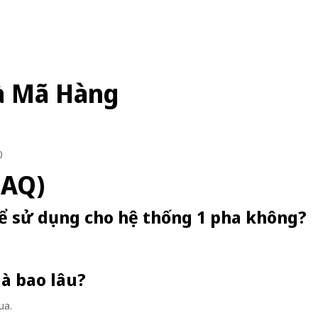
à Mã Hàng
0
FAQ)
hể sử dụng cho hệ thống 1 pha không?
là bao lâu?
ua.