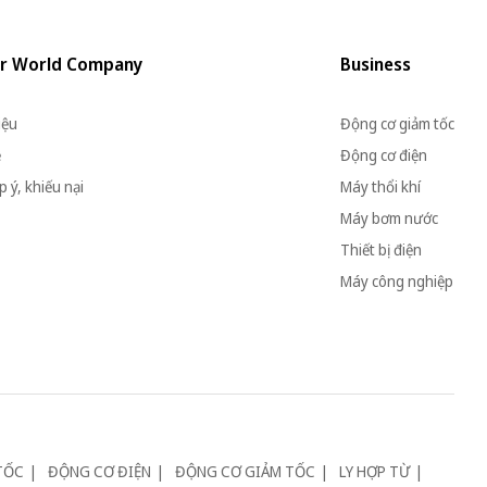
r World Company
Business
iệu
Động cơ giảm tốc
ệ
Động cơ điện
 ý, khiếu nại
Máy thổi khí
Máy bơm nước
Thiết bị điện
Máy công nghiệp
TỐC
ĐỘNG CƠ ĐIỆN
ĐỘNG CƠ GIẢM TỐC
LY HỢP TỪ