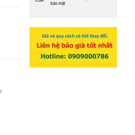
bảo mật
S