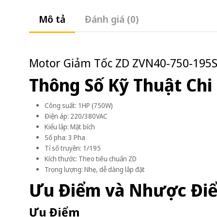
Mô tả
Đánh giá (0)
Motor Giảm Tốc ZD ZVN40-750-195S 
Thông Số Kỹ Thuật Chi 
Công suất: 1HP (750W)
Điện áp: 220/380VAC
Kiểu lắp: Mặt bích
Số pha: 3 Pha
Tỉ số truyền: 1/195
Kích thước: Theo tiêu chuẩn ZD
Trọng lượng: Nhẹ, dễ dàng lắp đặt
Ưu Điểm và Nhược Đi
Ưu Điểm