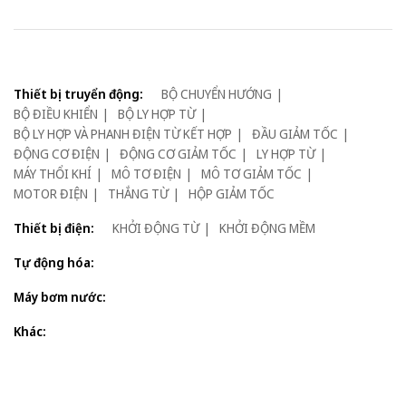
Thiết bị truyển động:
BỘ CHUYỂN HƯỚNG
BỘ ĐIỀU KHIỂN
BỘ LY HỢP TỪ
BỘ LY HỢP VÀ PHANH ĐIỆN TỪ KẾT HỢP
ĐẦU GIẢM TỐC
ĐỘNG CƠ ĐIỆN
ĐỘNG CƠ GIẢM TỐC
LY HỢP TỪ
MÁY THỔI KHÍ
MÔ TƠ ĐIỆN
MÔ TƠ GIẢM TỐC
MOTOR ĐIỆN
THẮNG TỪ
HỘP GIẢM TỐC
Thiết bị điện:
KHỞI ĐỘNG TỪ
KHỞI ĐỘNG MỀM
Tự động hóa:
Máy bơm nước:
Khác: