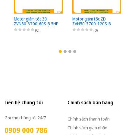
Motor giảm tốc ZD
Motor giảm tốc ZD
Mo
ZVN50-3700-60S-B 5HP
ZVN50-3700-120S-B
Z
(3,7kW) - 1/60 - kiểu lắp
5HP (3,7kW) - 1/120 -
(3
(0)
(0)
Mặt bích 3 Pha
kiểu lắp Mặt bích 3 Pha
Mặ
220/380VAC, Loại có
220/380VAC, Loại có
22
thắng điện từ nguồn DC
thắng điện từ nguồn DC
th
Bộ phanh (có bộ chỉnh
Bộ phanh (có bộ chỉnh
Bộ
lưu nhanh từ AC sang
lưu nhanh từ AC sang
lư
DC)
DC)
D
Liên hệ chúng tôi
Chính sách bán hàng
Gọi cho chúng tôi 24/7
Chính sách thanh toán
Chính sách giao nhận
0909 000 786