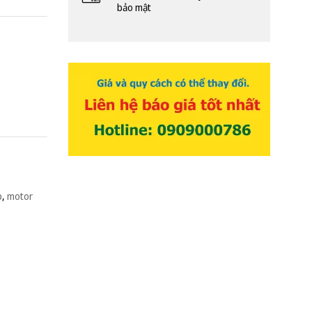
bảo mật
p
,
motor