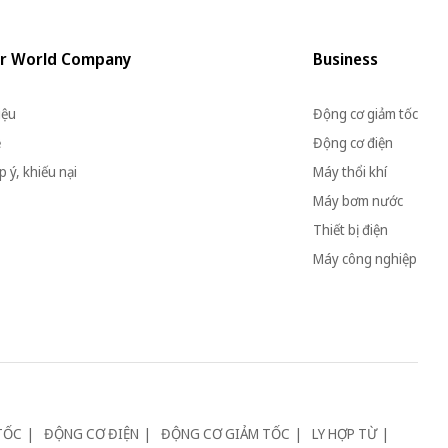
r World Company
Business
iệu
Động cơ giảm tốc
ệ
Động cơ điện
 ý, khiếu nại
Máy thổi khí
Máy bơm nước
Thiết bị điện
Máy công nghiệp
TỐC
ĐỘNG CƠ ĐIỆN
ĐỘNG CƠ GIẢM TỐC
LY HỢP TỪ