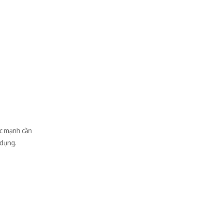
ức mạnh cần
 dụng.