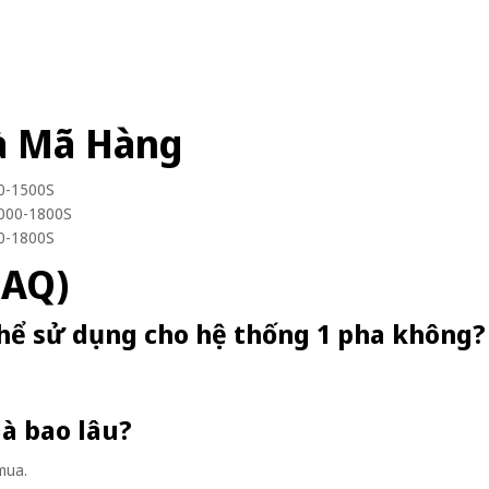
à Mã Hàng
50-1500S
1000-1800S
00-1800S
FAQ)
thể sử dụng cho hệ thống 1 pha không?
là bao lâu?
mua.