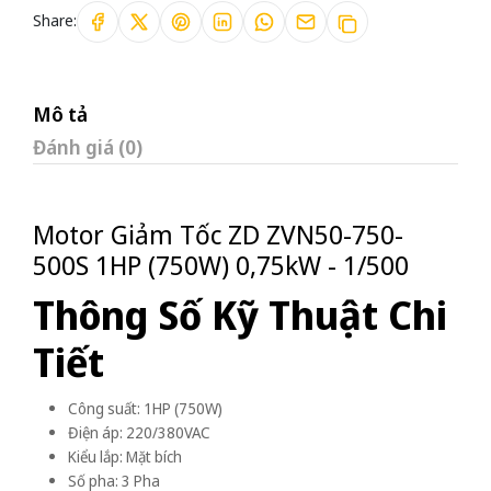
Share:
Mô tả
Đánh giá (0)
Motor Giảm Tốc ZD ZVN50-750-
500S 1HP (750W) 0,75kW - 1/500
Thông Số Kỹ Thuật Chi
Tiết
Công suất: 1HP (750W)
Điện áp: 220/380VAC
Kiểu lắp: Mặt bích
Số pha: 3 Pha