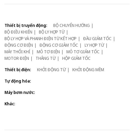
Thiết bị truyển động:
BỘ CHUYỂN HƯỚNG
BỘ ĐIỀU KHIỂN
BỘ LY HỢP TỪ
BỘ LY HỢP VÀ PHANH ĐIỆN TỪ KẾT HỢP
ĐẦU GIẢM TỐC
ĐỘNG CƠ ĐIỆN
ĐỘNG CƠ GIẢM TỐC
LY HỢP TỪ
MÁY THỔI KHÍ
MÔ TƠ ĐIỆN
MÔ TƠ GIẢM TỐC
MOTOR ĐIỆN
THẮNG TỪ
HỘP GIẢM TỐC
Thiết bị điện:
KHỞI ĐỘNG TỪ
KHỞI ĐỘNG MỀM
Tự động hóa:
Máy bơm nước:
Khác: