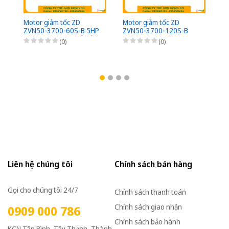
Motor giảm tốc ZD
Motor giảm tốc ZD
Mo
ZVN50-3700-60S-B 5HP
ZVN50-3700-120S-B
Z
(3,7kW) - 1/60 - kiểu lắp
5HP (3,7kW) - 1/120 -
(3
(0)
(0)
Mặt bích 3 Pha
kiểu lắp Mặt bích 3 Pha
Mặ
220/380VAC, Loại có
220/380VAC, Loại có
22
thắng điện từ nguồn DC
thắng điện từ nguồn DC
th
Bộ phanh (có bộ chỉnh
Bộ phanh (có bộ chỉnh
Bộ
lưu nhanh từ AC sang
lưu nhanh từ AC sang
lư
DC)
DC)
D
Liên hệ chúng tôi
Chính sách bán hàng
Gọi cho chúng tôi 24/7
Chính sách thanh toán
Chính sách giao nhận
0909 000 786
Chính sách bảo hành
KCN Tân Bình, Tây Thạnh, Thành