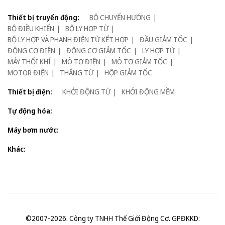
Thiết bị truyển động:
BỘ CHUYỂN HƯỚNG
BỘ ĐIỀU KHIỂN
BỘ LY HỢP TỪ
BỘ LY HỢP VÀ PHANH ĐIỆN TỪ KẾT HỢP
ĐẦU GIẢM TỐC
ĐỘNG CƠ ĐIỆN
ĐỘNG CƠ GIẢM TỐC
LY HỢP TỪ
MÁY THỔI KHÍ
MÔ TƠ ĐIỆN
MÔ TƠ GIẢM TỐC
MOTOR ĐIỆN
THẮNG TỪ
HỘP GIẢM TỐC
Thiết bị điện:
KHỞI ĐỘNG TỪ
KHỞI ĐỘNG MỀM
Tự động hóa:
Máy bơm nước:
Khác:
©2007-2026. Công ty TNHH Thế Giới Động Cơ. GPĐKKD: