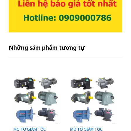
Những sảm phẩm tương tự
MÔ TƠ GIẢM TỐC
MÔ TƠ GIẢM TỐC
M