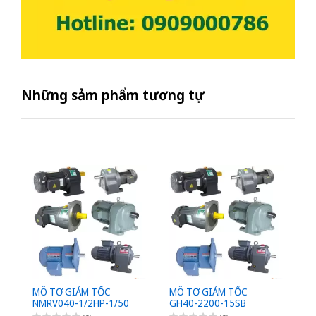
Những sảm phẩm tương tự
MÔ TƠ GIẢM TỐC
MÔ TƠ GIẢM TỐC
M
NMRV040-1/2HP-1/50
GH40-2200-15SB
G