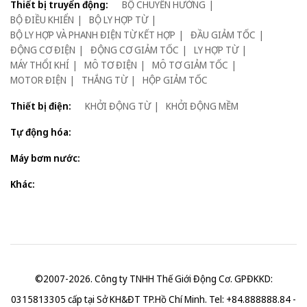
Thiết bị truyển động:
BỘ CHUYỂN HƯỚNG
BỘ ĐIỀU KHIỂN
BỘ LY HỢP TỪ
BỘ LY HỢP VÀ PHANH ĐIỆN TỪ KẾT HỢP
ĐẦU GIẢM TỐC
ĐỘNG CƠ ĐIỆN
ĐỘNG CƠ GIẢM TỐC
LY HỢP TỪ
MÁY THỔI KHÍ
MÔ TƠ ĐIỆN
MÔ TƠ GIẢM TỐC
MOTOR ĐIỆN
THẮNG TỪ
HỘP GIẢM TỐC
Thiết bị điện:
KHỞI ĐỘNG TỪ
KHỞI ĐỘNG MỀM
Tự động hóa:
Máy bơm nước:
Khác:
©2007-2026. Công ty TNHH Thế Giới Động Cơ. GPĐKKD:
0315813305 cấp tại Sở KH&ĐT TP.Hồ Chí Minh. Tel: +84.888888.84 -