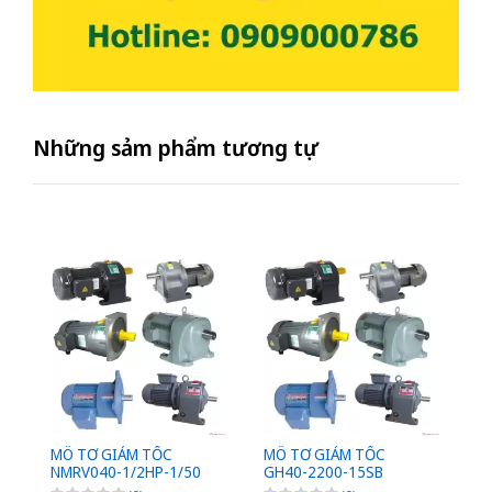
Những sảm phẩm tương tự
MÔ TƠ GIẢM TỐC
MÔ TƠ GIẢM TỐC
M
NMRV040-1/2HP-1/50
GH40-2200-15SB
G