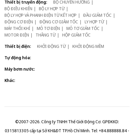
Thiết bị truyển động:
BỘ CHUYỂN HƯỚNG
BỘ ĐIỀU KHIỂN
BỘ LY HỢP TỪ
BỘ LY HỢP VÀ PHANH ĐIỆN TỪ KẾT HỢP
ĐẦU GIẢM TỐC
ĐỘNG CƠ ĐIỆN
ĐỘNG CƠ GIẢM TỐC
LY HỢP TỪ
MÁY THỔI KHÍ
MÔ TƠ ĐIỆN
MÔ TƠ GIẢM TỐC
MOTOR ĐIỆN
THẮNG TỪ
HỘP GIẢM TỐC
Thiết bị điện:
KHỞI ĐỘNG TỪ
KHỞI ĐỘNG MỀM
Tự động hóa:
Máy bơm nước:
Khác:
©2007-2026. Công ty TNHH Thế Giới Động Cơ. GPĐKKD:
0315813305 cấp tại Sở KH&ĐT TP.Hồ Chí Minh. Tel: +84.888888.84 -