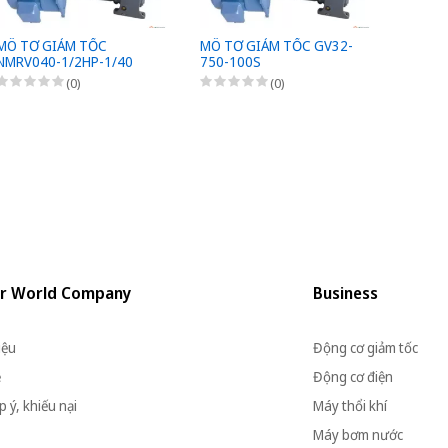
MÔ TƠ GIẢM TỐC
MÔ TƠ GIẢM TỐC GV32-
MÔ TƠ
NMRV040-1/2HP-1/40
750-100S
1500-
(0)
(0)
r World Company
Business
iệu
Động cơ giảm tốc
ệ
Động cơ điện
 ý, khiếu nại
Máy thổi khí
Máy bơm nước