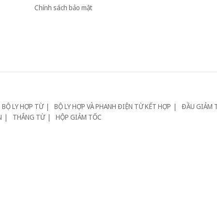
Chính sách bảo mật
BỘ LY HỢP TỪ
BỘ LY HỢP VÀ PHANH ĐIỆN TỪ KẾT HỢP
ĐẦU GIẢM 
N
THẮNG TỪ
HỘP GIẢM TỐC