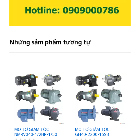
Những sảm phẩm tương tự
MÔ TƠ GIẢM TỐC
MÔ TƠ GIẢM TỐC
M
NMRV040-1/2HP-1/50
GH40-2200-15SB
G