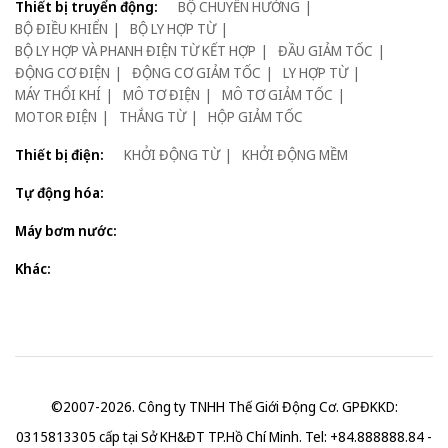
Thiết bị truyển động:
BỘ CHUYỂN HƯỚNG
BỘ ĐIỀU KHIỂN
BỘ LY HỢP TỪ
BỘ LY HỢP VÀ PHANH ĐIỆN TỪ KẾT HỢP
ĐẦU GIẢM TỐC
ĐỘNG CƠ ĐIỆN
ĐỘNG CƠ GIẢM TỐC
LY HỢP TỪ
MÁY THỔI KHÍ
MÔ TƠ ĐIỆN
MÔ TƠ GIẢM TỐC
MOTOR ĐIỆN
THẮNG TỪ
HỘP GIẢM TỐC
Thiết bị điện:
KHỞI ĐỘNG TỪ
KHỞI ĐỘNG MỀM
Tự động hóa:
Máy bơm nước:
Khác:
©2007-2026. Công ty TNHH Thế Giới Động Cơ. GPĐKKD:
0315813305 cấp tại Sở KH&ĐT TP.Hồ Chí Minh. Tel: +84.888888.84 -