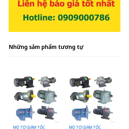
Những sảm phẩm tương tự
MÔ TƠ GIẢM TỐC
MÔ TƠ GIẢM TỐC
M