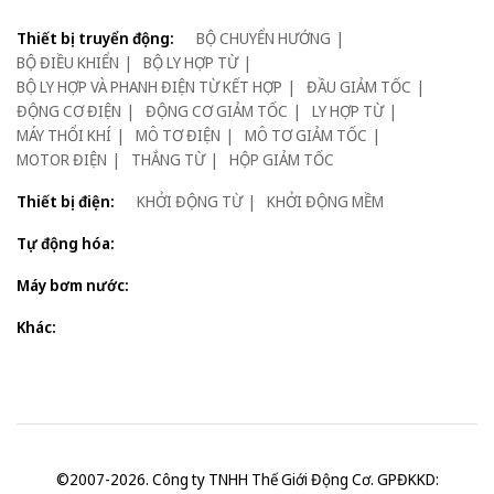
Thiết bị truyển động:
BỘ CHUYỂN HƯỚNG
BỘ ĐIỀU KHIỂN
BỘ LY HỢP TỪ
BỘ LY HỢP VÀ PHANH ĐIỆN TỪ KẾT HỢP
ĐẦU GIẢM TỐC
ĐỘNG CƠ ĐIỆN
ĐỘNG CƠ GIẢM TỐC
LY HỢP TỪ
MÁY THỔI KHÍ
MÔ TƠ ĐIỆN
MÔ TƠ GIẢM TỐC
MOTOR ĐIỆN
THẮNG TỪ
HỘP GIẢM TỐC
Thiết bị điện:
KHỞI ĐỘNG TỪ
KHỞI ĐỘNG MỀM
Tự động hóa:
Máy bơm nước:
Khác:
©2007-2026. Công ty TNHH Thế Giới Động Cơ. GPĐKKD: