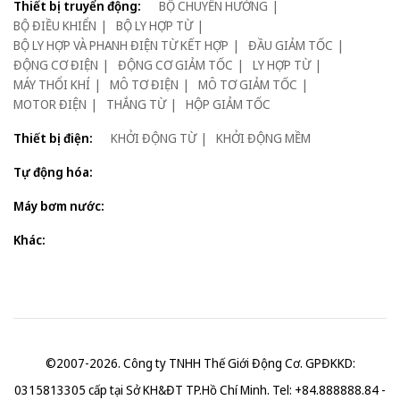
Thiết bị truyển động:
BỘ CHUYỂN HƯỚNG
BỘ ĐIỀU KHIỂN
BỘ LY HỢP TỪ
BỘ LY HỢP VÀ PHANH ĐIỆN TỪ KẾT HỢP
ĐẦU GIẢM TỐC
ĐỘNG CƠ ĐIỆN
ĐỘNG CƠ GIẢM TỐC
LY HỢP TỪ
MÁY THỔI KHÍ
MÔ TƠ ĐIỆN
MÔ TƠ GIẢM TỐC
MOTOR ĐIỆN
THẮNG TỪ
HỘP GIẢM TỐC
Thiết bị điện:
KHỞI ĐỘNG TỪ
KHỞI ĐỘNG MỀM
Tự động hóa:
Máy bơm nước:
Khác:
©2007-2026. Công ty TNHH Thế Giới Động Cơ. GPĐKKD:
0315813305 cấp tại Sở KH&ĐT TP.Hồ Chí Minh. Tel: +84.888888.84 -