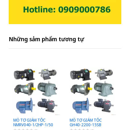
Những sảm phẩm tương tự
MÔ TƠ GIẢM TỐC
MÔ TƠ GIẢM TỐC
M
NMRV040-1/2HP-1/50
GH40-2200-15SB
G