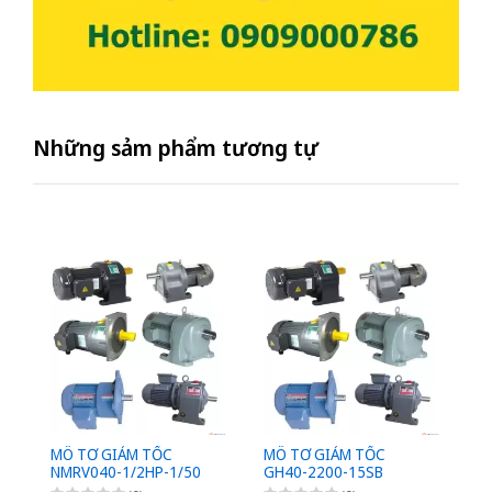
Những sảm phẩm tương tự
MÔ TƠ GIẢM TỐC
MÔ TƠ GIẢM TỐC
M
NMRV040-1/2HP-1/50
GH40-2200-15SB
G