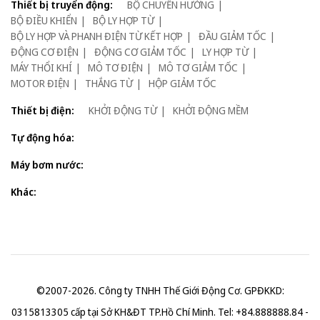
Thiết bị truyển động:
BỘ CHUYỂN HƯỚNG
BỘ ĐIỀU KHIỂN
BỘ LY HỢP TỪ
BỘ LY HỢP VÀ PHANH ĐIỆN TỪ KẾT HỢP
ĐẦU GIẢM TỐC
ĐỘNG CƠ ĐIỆN
ĐỘNG CƠ GIẢM TỐC
LY HỢP TỪ
MÁY THỔI KHÍ
MÔ TƠ ĐIỆN
MÔ TƠ GIẢM TỐC
MOTOR ĐIỆN
THẮNG TỪ
HỘP GIẢM TỐC
Thiết bị điện:
KHỞI ĐỘNG TỪ
KHỞI ĐỘNG MỀM
Tự động hóa:
Máy bơm nước:
Khác:
©2007-2026. Công ty TNHH Thế Giới Động Cơ. GPĐKKD:
0315813305 cấp tại Sở KH&ĐT TP.Hồ Chí Minh. Tel: +84.888888.84 -