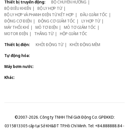
Thiết bị truyển động:
BỘ CHUYỂN HƯỚNG
BỘ ĐIỀU KHIỂN
BỘ LY HỢP TỪ
BỘ LY HỢP VÀ PHANH ĐIỆN TỪ KẾT HỢP
ĐẦU GIẢM TỐC
ĐỘNG CƠ ĐIỆN
ĐỘNG CƠ GIẢM TỐC
LY HỢP TỪ
MÁY THỔI KHÍ
MÔ TƠ ĐIỆN
MÔ TƠ GIẢM TỐC
MOTOR ĐIỆN
THẮNG TỪ
HỘP GIẢM TỐC
Thiết bị điện:
KHỞI ĐỘNG TỪ
KHỞI ĐỘNG MỀM
Tự động hóa:
Máy bơm nước:
Khác:
©2007-2026. Công ty TNHH Thế Giới Động Cơ. GPĐKKD:
0315813305 cấp tại Sở KH&ĐT TP.Hồ Chí Minh. Tel: +84.888888.84 -