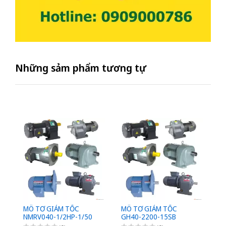
Những sảm phẩm tương tự
MÔ TƠ GIẢM TỐC
MÔ TƠ GIẢM TỐC
M
NMRV040-1/2HP-1/50
GH40-2200-15SB
G