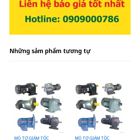
Những sảm phẩm tương tự
MÔ TƠ GIẢM TỐC
MÔ TƠ GIẢM TỐC
M