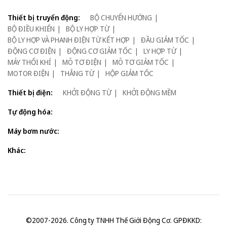
Thiết bị truyển động:
BỘ CHUYỂN HƯỚNG
BỘ ĐIỀU KHIỂN
BỘ LY HỢP TỪ
BỘ LY HỢP VÀ PHANH ĐIỆN TỪ KẾT HỢP
ĐẦU GIẢM TỐC
ĐỘNG CƠ ĐIỆN
ĐỘNG CƠ GIẢM TỐC
LY HỢP TỪ
MÁY THỔI KHÍ
MÔ TƠ ĐIỆN
MÔ TƠ GIẢM TỐC
MOTOR ĐIỆN
THẮNG TỪ
HỘP GIẢM TỐC
Thiết bị điện:
KHỞI ĐỘNG TỪ
KHỞI ĐỘNG MỀM
Tự động hóa:
Máy bơm nước:
Khác:
©2007-2026. Công ty TNHH Thế Giới Động Cơ. GPĐKKD: