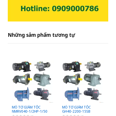
Những sảm phẩm tương tự
MÔ TƠ GIẢM TỐC
MÔ TƠ GIẢM TỐC
M
NMRV040-1/2HP-1/50
GH40-2200-15SB
G