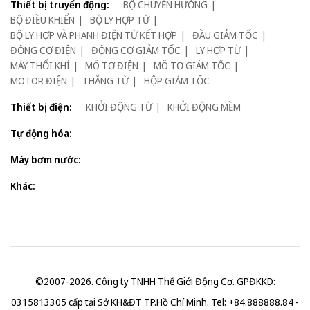
Thiết bị truyển động:
BỘ CHUYỂN HƯỚNG
BỘ ĐIỀU KHIỂN
BỘ LY HỢP TỪ
BỘ LY HỢP VÀ PHANH ĐIỆN TỪ KẾT HỢP
ĐẦU GIẢM TỐC
ĐỘNG CƠ ĐIỆN
ĐỘNG CƠ GIẢM TỐC
LY HỢP TỪ
MÁY THỔI KHÍ
MÔ TƠ ĐIỆN
MÔ TƠ GIẢM TỐC
MOTOR ĐIỆN
THẮNG TỪ
HỘP GIẢM TỐC
Thiết bị điện:
KHỞI ĐỘNG TỪ
KHỞI ĐỘNG MỀM
Tự động hóa:
Máy bơm nước:
Khác:
©2007-2026. Công ty TNHH Thế Giới Động Cơ. GPĐKKD:
0315813305 cấp tại Sở KH&ĐT TP.Hồ Chí Minh. Tel: +84.888888.84 -