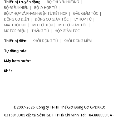
Thiết bị truyển động:
BỘ CHUYỂN HƯỚNG
BỘ ĐIỀU KHIỂN
BỘ LY HỢP TỪ
BỘ LY HỢP VÀ PHANH ĐIỆN TỪ KẾT HỢP
ĐẦU GIẢM TỐC
ĐỘNG CƠ ĐIỆN
ĐỘNG CƠ GIẢM TỐC
LY HỢP TỪ
MÁY THỔI KHÍ
MÔ TƠ ĐIỆN
MÔ TƠ GIẢM TỐC
MOTOR ĐIỆN
THẮNG TỪ
HỘP GIẢM TỐC
Thiết bị điện:
KHỞI ĐỘNG TỪ
KHỞI ĐỘNG MỀM
Tự động hóa:
Máy bơm nước:
Khác:
©2007-2026. Công ty TNHH Thế Giới Động Cơ. GPĐKKD:
0315813305 cấp tại Sở KH&ĐT TP.Hồ Chí Minh. Tel: +84.888888.84 -