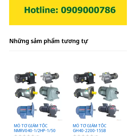
Những sảm phẩm tương tự
MÔ TƠ GIẢM TỐC
MÔ TƠ GIẢM TỐC
M
NMRV040-1/2HP-1/50
GH40-2200-15SB
G