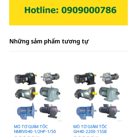
Những sảm phẩm tương tự
MÔ TƠ GIẢM TỐC
MÔ TƠ GIẢM TỐC
M
NMRV040-1/2HP-1/50
GH40-2200-15SB
G