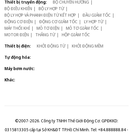
Thiết bị truyển động:
BỘ CHUYỂN HƯỚNG
BỘ ĐIỀU KHIỂN
BỘ LY HỢP TỪ
BỘ LY HỢP VÀ PHANH ĐIỆN TỪ KẾT HỢP
ĐẦU GIẢM TỐC
ĐỘNG CƠ ĐIỆN
ĐỘNG CƠ GIẢM TỐC
LY HỢP TỪ
MÁY THỔI KHÍ
MÔ TƠ ĐIỆN
MÔ TƠ GIẢM TỐC
MOTOR ĐIỆN
THẮNG TỪ
HỘP GIẢM TỐC
Thiết bị điện:
KHỞI ĐỘNG TỪ
KHỞI ĐỘNG MỀM
Tự động hóa:
Máy bơm nước:
Khác:
©2007-2026. Công ty TNHH Thế Giới Động Cơ. GPĐKKD:
0315813305 cấp tại Sở KH&ĐT TP.Hồ Chí Minh. Tel: +84.888888.84 -