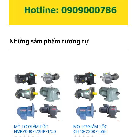
Những sảm phẩm tương tự
MÔ TƠ GIẢM TỐC
MÔ TƠ GIẢM TỐC
M
NMRV040-1/2HP-1/50
GH40-2200-15SB
G