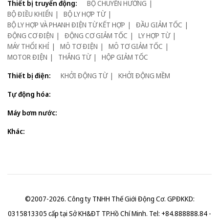
Thiết bị truyển động:
BỘ CHUYỂN HƯỚNG
BỘ ĐIỀU KHIỂN
BỘ LY HỢP TỪ
BỘ LY HỢP VÀ PHANH ĐIỆN TỪ KẾT HỢP
ĐẦU GIẢM TỐC
ĐỘNG CƠ ĐIỆN
ĐỘNG CƠ GIẢM TỐC
LY HỢP TỪ
MÁY THỔI KHÍ
MÔ TƠ ĐIỆN
MÔ TƠ GIẢM TỐC
MOTOR ĐIỆN
THẮNG TỪ
HỘP GIẢM TỐC
Thiết bị điện:
KHỞI ĐỘNG TỪ
KHỞI ĐỘNG MỀM
Tự động hóa:
Máy bơm nước:
Khác:
©2007-2026. Công ty TNHH Thế Giới Động Cơ. GPĐKKD:
0315813305 cấp tại Sở KH&ĐT TP.Hồ Chí Minh. Tel: +84.888888.84 -