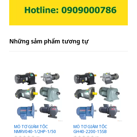
Những sảm phẩm tương tự
MÔ TƠ GIẢM TỐC
MÔ TƠ GIẢM TỐC
M
NMRV040-1/2HP-1/50
GH40-2200-15SB
G