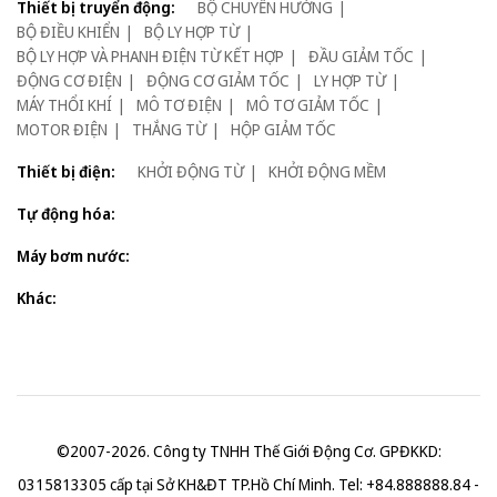
Thiết bị truyển động:
BỘ CHUYỂN HƯỚNG
BỘ ĐIỀU KHIỂN
BỘ LY HỢP TỪ
BỘ LY HỢP VÀ PHANH ĐIỆN TỪ KẾT HỢP
ĐẦU GIẢM TỐC
ĐỘNG CƠ ĐIỆN
ĐỘNG CƠ GIẢM TỐC
LY HỢP TỪ
MÁY THỔI KHÍ
MÔ TƠ ĐIỆN
MÔ TƠ GIẢM TỐC
MOTOR ĐIỆN
THẮNG TỪ
HỘP GIẢM TỐC
Thiết bị điện:
KHỞI ĐỘNG TỪ
KHỞI ĐỘNG MỀM
Tự động hóa:
Máy bơm nước:
Khác:
©2007-2026. Công ty TNHH Thế Giới Động Cơ. GPĐKKD:
0315813305 cấp tại Sở KH&ĐT TP.Hồ Chí Minh. Tel: +84.888888.84 -